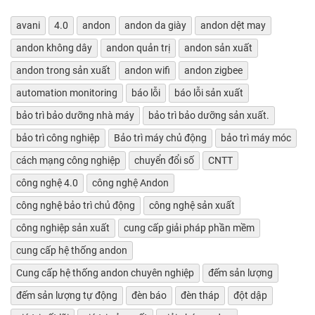
avani
4.0
andon
andon da giày
andon dệt may
andon không dây
andon quản trị
andon sản xuất
andon trong sản xuất
andon wifi
andon zigbee
automation monitoring
báo lỗi
báo lỗi sản xuất
bảo trì bảo dưỡng nhà máy
bảo trì bảo dưỡng sản xuất.
bảo trì công nghiệp
Bảo trì máy chủ động
bảo trì máy móc
cách mạng công nghiệp
chuyển đổi số
CNTT
công nghệ 4.0
công nghệ Andon
công nghệ bảo trì chủ động
công nghệ sản xuất
công nghiệp sản xuất
cung cấp giải pháp phần mềm
cung cấp hệ thống andon
Cung cấp hệ thống andon chuyên nghiệp
đếm sản lượng
đếm sản lượng tự động
đèn báo
đèn tháp
đột dập