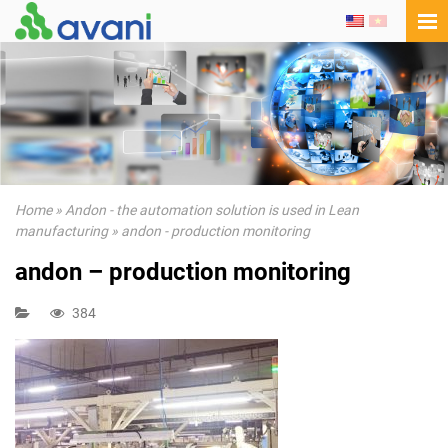
Home
»
Andon - the automation solution is used in Lean
manufacturing
»
andon - production monitoring
andon – production monitoring
384