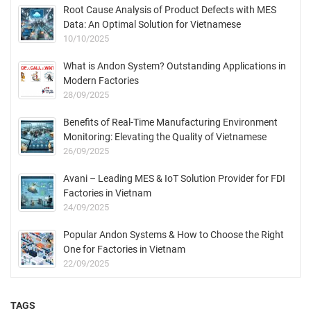
Root Cause Analysis of Product Defects with MES
Data: An Optimal Solution for Vietnamese
Manufacturing Businesses
10/10/2025
What is Andon System? Outstanding Applications in
Modern Factories
28/09/2025
Benefits of Real-Time Manufacturing Environment
Monitoring: Elevating the Quality of Vietnamese
Products
26/09/2025
Avani – Leading MES & IoT Solution Provider for FDI
Factories in Vietnam
24/09/2025
Popular Andon Systems & How to Choose the Right
One for Factories in Vietnam
22/09/2025
TAGS