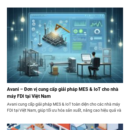
Nam nâng cao năng lực cạnh tranh. Một trong những công cụ
mạnh mẽ hỗ trợ điều này chính là hệ thống Andon. Vậy,...
Avani – Đơn vị cung cấp giải pháp MES & IoT cho nhà
máy FDI tại Việt Nam
Avani cung cấp giải pháp MES & IoT toàn diện cho các nhà máy
FDI tại Việt Nam, giúp tối ưu hóa sản xuất, nâng cao hiệu quả và
giảm chi phí. Xem năng lực, khách hàng tiêu biểu và các tính
năng giải pháp của Avani!