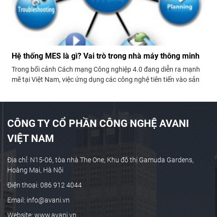
Hệ thống MES là gì? Vai trò trong nhà máy thông minh
Trong bối cảnh Cách mạng Công nghiệp 4.0 đang diễn ra mạnh
mẽ tại Việt Nam, việc ứng dụng các công nghệ tiên tiến vào sản
xuất là yếu tố sống còn để doanh nghiệp nâng cao năng lực
cạnh tranh. Một trong những giải pháp quan trọng đó...
CÔNG TY CỔ PHẦN CÔNG NGHỆ AVANI
VIỆT NAM
Địa chỉ: N15-06, tòa nhà The One, Khu đô thị Gamuda Gardens,
Hoàng Mai, Hà Nội
Điện thoại: 086 912 4044
Email: info@avani.vn
Website: www.avani.vn