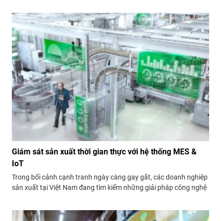
hiệu quả để tối ưu hóa quy trình, giảm thiểu lãng phí và nâng cao
năng suất. Hệ thống Andon, với vai trò cảnh báo và hỗ...
Giám sát sản xuất thời gian thực với hệ thống MES &
IoT
Trong bối cảnh cạnh tranh ngày càng gay gắt, các doanh nghiệp
sản xuất tại Việt Nam đang tìm kiếm những giải pháp công nghệ
tiên tiến để tối ưu hóa quy trình sản xuất, giảm thiểu chi phí và
nâng cao năng suất. Một trong những giải pháp...