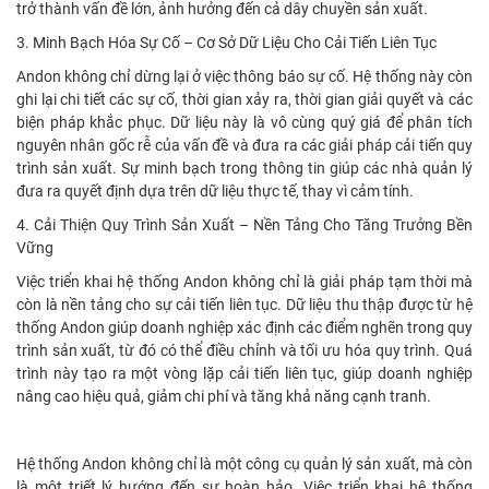
trở thành vấn đề lớn, ảnh hưởng đến cả dây chuyền sản xuất.
3. Minh Bạch Hóa Sự Cố – Cơ Sở Dữ Liệu Cho Cải Tiến Liên Tục
Andon không chỉ dừng lại ở việc thông báo sự cố. Hệ thống này còn
ghi lại chi tiết các sự cố, thời gian xảy ra, thời gian giải quyết và các
biện pháp khắc phục. Dữ liệu này là vô cùng quý giá để phân tích
nguyên nhân gốc rễ của vấn đề và đưa ra các giải pháp cải tiến quy
trình sản xuất. Sự minh bạch trong thông tin giúp các nhà quản lý
đưa ra quyết định dựa trên dữ liệu thực tế, thay vì cảm tính.
4. Cải Thiện Quy Trình Sản Xuất – Nền Tảng Cho Tăng Trưởng Bền
Vững
Việc triển khai hệ thống Andon không chỉ là giải pháp tạm thời mà
còn là nền tảng cho sự cải tiến liên tục. Dữ liệu thu thập được từ hệ
thống Andon giúp doanh nghiệp xác định các điểm nghẽn trong quy
trình sản xuất, từ đó có thể điều chỉnh và tối ưu hóa quy trình. Quá
trình này tạo ra một vòng lặp cải tiến liên tục, giúp doanh nghiệp
nâng cao hiệu quả, giảm chi phí và tăng khả năng cạnh tranh.
Hệ thống Andon không chỉ là một công cụ quản lý sản xuất, mà còn
là một triết lý hướng đến sự hoàn hảo. Việc triển khai hệ thống