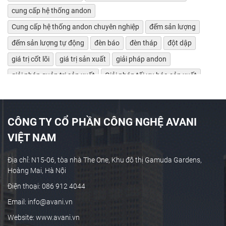
cung cấp hệ thống andon
Cung cấp hệ thống andon chuyên nghiệp
đếm sản lượng
đếm sản lượng tự động
đèn báo
đèn tháp
đột dập
giá trị cốt lõi
giá trị sản xuất
giải pháp andon
giải pháp quản trị sản xuất
Giải pháp tối ưu hóa sản xuất
giảm lãng phí
Giám sát bảo trì máy tự động
giám sát chỉ số máy móc
giám sát hiệu suất máy
CÔNG TY CỔ PHẦN CÔNG NGHỆ AVANI
giám sát máy CNC
giám sát máy công cụ
VIỆT NAM
giám sát máy tự động
giám sát máy tự động OEE
giám sát sản xuất
Giám sát sản xuất công nghiệp
Địa chỉ: N15-06, tòa nhà The One, Khu đô thị Gamuda Gardens,
Hoàng Mai, Hà Nội
giám sát sản xuất thời gian thực
giám sát sản xuất tự động
Điện thoại: 086 912 4044
Giám sát theo thời gian thực
giám sát tự động
Email: info@avani.vn
Giám sát và cảnh báo chủ động
Website: www.avani.vn
giám sát và cảnh báo tự động
giám sát vận hành