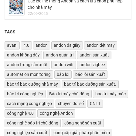
Các loại hệ thống Andon và cách lựa chọn phù hợp
cho nhà máy
22/09/2025
TAGS
avani
4.0
andon
andon da giày
andon dệt may
andon không dây
andon quản trị
andon sản xuất
andon trong sản xuất
andon wifi
andon zigbee
automation monitoring
báo lỗi
báo lỗi sản xuất
bảo trì bảo dưỡng nhà máy
bảo trì bảo dưỡng sản xuất.
bảo trì công nghiệp
Bảo trì máy chủ động
bảo trì máy móc
cách mạng công nghiệp
chuyển đổi số
CNTT
công nghệ 4.0
công nghệ Andon
công nghệ bảo trì chủ động
công nghệ sản xuất
công nghiệp sản xuất
cung cấp giải pháp phần mềm