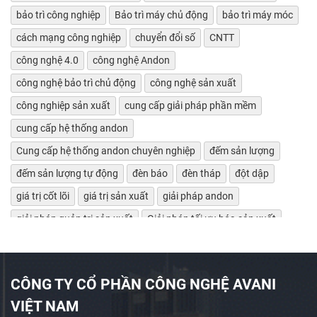
bảo trì công nghiệp
Bảo trì máy chủ động
bảo trì máy móc
cách mạng công nghiệp
chuyển đổi số
CNTT
công nghệ 4.0
công nghệ Andon
công nghệ bảo trì chủ động
công nghệ sản xuất
công nghiệp sản xuất
cung cấp giải pháp phần mềm
cung cấp hệ thống andon
Cung cấp hệ thống andon chuyên nghiệp
đếm sản lượng
đếm sản lượng tự động
đèn báo
đèn tháp
đột dập
giá trị cốt lõi
giá trị sản xuất
giải pháp andon
giải pháp quản trị sản xuất
Giải pháp tối ưu hóa sản xuất
giảm lãng phí
Giám sát bảo trì máy tự động
giám sát chỉ số máy móc
giám sát hiệu suất máy
CÔNG TY CỔ PHẦN CÔNG NGHỆ AVANI
giám sát máy CNC
giám sát máy công cụ
VIỆT NAM
giám sát máy tự động
giám sát máy tự động OEE