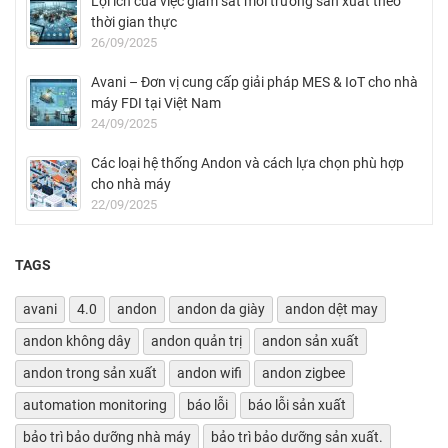
Lợi ích của việc giám sát môi trường sản xuất theo
thời gian thực
26/09/2025
Avani – Đơn vị cung cấp giải pháp MES & IoT cho nhà
máy FDI tại Việt Nam
24/09/2025
Các loại hệ thống Andon và cách lựa chọn phù hợp
cho nhà máy
22/09/2025
TAGS
avani
4.0
andon
andon da giày
andon dệt may
andon không dây
andon quản trị
andon sản xuất
andon trong sản xuất
andon wifi
andon zigbee
automation monitoring
báo lỗi
báo lỗi sản xuất
bảo trì bảo dưỡng nhà máy
bảo trì bảo dưỡng sản xuất.