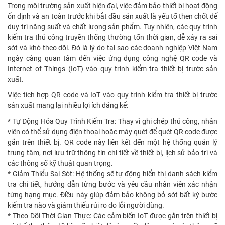
Trong môi trường sản xuất hiện đại, việc đảm bảo thiết bị hoạt động
ổn định và an toàn trước khi bắt đầu sản xuất là yếu tố then chốt để
duy trì năng suất và chất lượng sản phẩm. Tuy nhiên, các quy trình
kiểm tra thủ công truyền thống thường tốn thời gian, dễ xảy ra sai
sót và khó theo dõi. Đó là lý do tại sao các doanh nghiệp Việt Nam
ngày càng quan tâm đến việc ứng dụng công nghệ QR code và
Internet of Things (IoT) vào quy trình kiểm tra thiết bị trước sản
xuất.
Việc tích hợp QR code và IoT vào quy trình kiểm tra thiết bị trước
sản xuất mang lại nhiều lợi ích đáng kể:
* Tự Động Hóa Quy Trình Kiểm Tra: Thay vì ghi chép thủ công, nhân
viên có thể sử dụng điện thoại hoặc máy quét để quét QR code được
gắn trên thiết bị. QR code này liên kết đến một hệ thống quản lý
trung tâm, nơi lưu trữ thông tin chi tiết về thiết bị, lịch sử bảo trì và
các thông số kỹ thuật quan trọng.
* Giảm Thiểu Sai Sót: Hệ thống sẽ tự động hiển thị danh sách kiểm
tra chi tiết, hướng dẫn từng bước và yêu cầu nhân viên xác nhận
từng hạng mục. Điều này giúp đảm bảo không bỏ sót bất kỳ bước
kiểm tra nào và giảm thiểu rủi ro do lỗi người dùng.
* Theo Dõi Thời Gian Thực: Các cảm biến IoT được gắn trên thiết bị