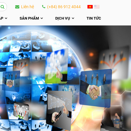
Liên hệ
(+84) 86 912 4044
ÁP
SẢN PHẨM
DỊCH VỤ
TIN TỨC