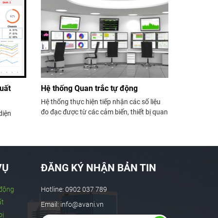
uất
Hệ thống Quan trắc tự động
Hệ thống thực hiện tiếp nhận các số liệu
đo đạc được từ các cảm biến, thiết bị quan
diện
trắc, truyền dẫn dữ liệu về phần mềm
trung tâm, ghi nhận và xử lý số liệu, hỗ trợ
theo dõi trực tuyến các biến động cũng
như cảnh báo...
VỤ
ĐĂNG KÝ NHẬN BẢN TIN
 động
Hotline: 0902 037 789
ất
Email: info@avani.vn
bị