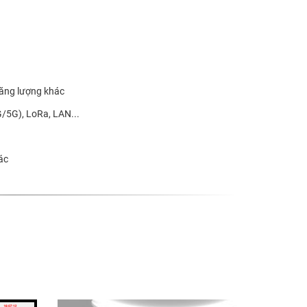
năng lượng khác
G/5G), LoRa, LAN...
ác