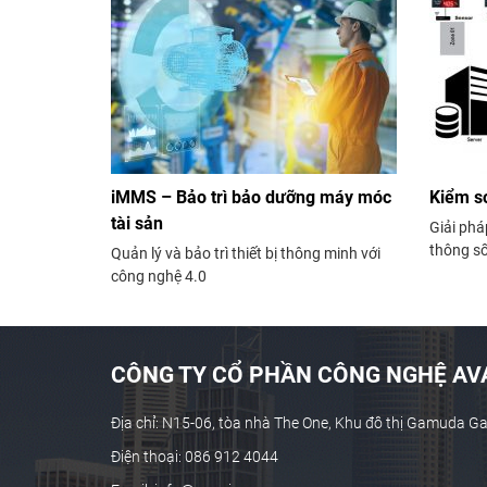
iMMS – Bảo trì bảo dưỡng máy móc
Kiểm so
tài sản
Giải phá
thông số
Quản lý và bảo trì thiết bị thông minh với
giúp cản
công nghệ 4.0
bảo việc
kiện tốt
dụng tro
CÔNG TY CỔ PHẦN CÔNG NGHỆ AVA
Địa chỉ: N15-06, tòa nhà The One, Khu đô thị Gamuda G
Điện thoại: 086 912 4044