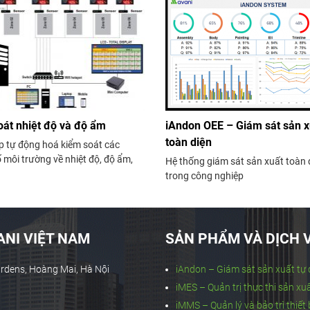
át nhiệt độ và độ ẩm
iAndon OEE – Giám sát sản x
toàn diện
p tự động hoá kiểm soát các
 môi trường về nhiệt độ, độ ẩm,
Hệ thống giám sát sản xuất toàn 
h báo và điều chỉnh kịp thời, đảm
trong công nghiệp
 bảo quản và vận hành luôn ở điều
 nhất. Giải pháp thường được áp
ng các...
NI VIỆT NAM
SẢN PHẨM VÀ DỊCH 
ardens, Hoàng Mai, Hà Nội
iAndon – Giám sát sản xuất tự
iMES – Quản trị thực thi sản xu
iMMS – Quản lý và bảo trì thiết 