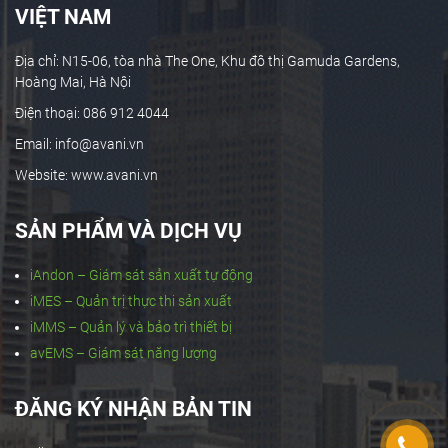
VIỆT NAM
Địa chỉ: N15-06, tòa nhà The One, Khu đô thị Gamuda Gardens,
Hoàng Mai, Hà Nội
Điện thoại: 086 912 4044
Email: info@avani.vn
Website: www.avani.vn
SẢN PHẨM VÀ DỊCH VỤ
iAndon – Giám sát sản xuất tự động
iMES – Quản trị thực thi sản xuất
iMMS – Quản lý và bảo trì thiết bị
avEMS – Giám sát năng lượng
ĐĂNG KÝ NHẬN BẢN TIN