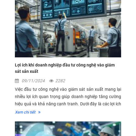
Lợi ích khi doanh nghiệp đầu tư công nghệ vào giám
sát sản xuất
09/11/2024
2282
Việc đầu tư công nghệ vào giám sát sản xuất mang lại
nhiều lợi ích quan trọng giúp doanh nghiệp tăng cường
hiệu quả và khả năng cạnh tranh. Dưới đây là các lợi ích
chính mà công nghệ giám sát sản xuất có thể mang lại:
Xem chi tiết