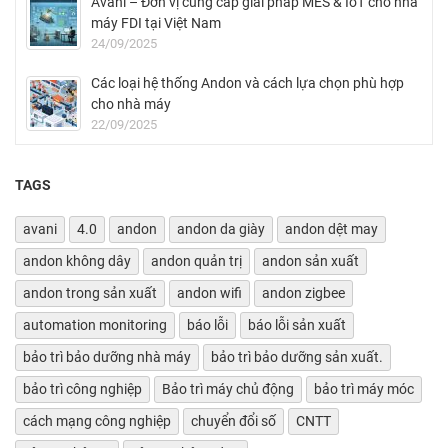
Avani – Đơn vị cung cấp giải pháp MES & IoT cho nhà
máy FDI tại Việt Nam
24/09/2025
Các loại hệ thống Andon và cách lựa chọn phù hợp
cho nhà máy
22/09/2025
TAGS
avani
4.0
andon
andon da giày
andon dệt may
andon không dây
andon quản trị
andon sản xuất
andon trong sản xuất
andon wifi
andon zigbee
automation monitoring
báo lỗi
báo lỗi sản xuất
bảo trì bảo dưỡng nhà máy
bảo trì bảo dưỡng sản xuất.
bảo trì công nghiệp
Bảo trì máy chủ động
bảo trì máy móc
cách mạng công nghiệp
chuyển đổi số
CNTT