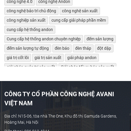
công nghệ 4.0
công nghệ Andon
công nghệ bảo trì chủ động
công nghệ sản xuất
công nghiệp sản xuất
cung cấp giải pháp phần mềm
cung cấp hệ thống andon
Cung cấp hệ thống andon chuyên nghiệp
đếm sản lượng
đếm sản lượng tự động
đèn báo
đèn tháp
đột dập
giá trị cốt lõi
giá trị sản xuất
giải pháp andon
giải pháp quản trị sản xuất
Giải pháp tối ưu hóa sản xuất
giảm lãng phí
Giám sát bảo trì máy tự động
giám sát chỉ số máy móc
giám sát hiệu suất máy
CÔNG TY CỔ PHẦN CÔNG NGHỆ AVANI
giám sát máy CNC
giám sát máy công cụ
VIỆT NAM
giám sát máy tự động
giám sát máy tự động OEE
giám sát sản xuất
Giám sát sản xuất công nghiệp
Địa chỉ: N15-06, tòa nhà The One, Khu đô thị Gamuda Gardens,
Hoàng Mai, Hà Nội
giám sát sản xuất thời gian thực
giám sát sản xuất tự động