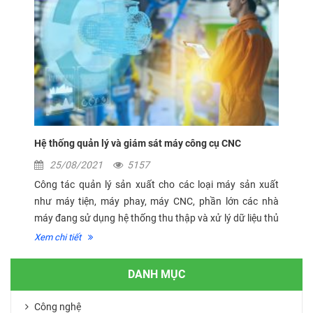
Hệ thống quản lý và giám sát máy công cụ CNC
25/08/2021
5157
Công tác quản lý sản xuất cho các loại máy sản xuất
như máy tiện, máy phay, máy CNC, phần lớn các nhà
máy đang sử dụng hệ thống thu thập và xử lý dữ liệu thủ
công đã gặp nhiều hạn chế trong cả không gian và thời
Xem chi tiết
gian. Hiện nay, cuộc...
DANH MỤC
Công nghệ