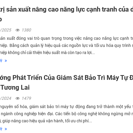
rị sản xuất nâng cao năng lực cạnh tranh của
p
1/2025
1380
sản xuất đóng vai trò quan trọng trong việc nâng cao năng lực cạnh 
iệp. Bằng cách quản lý hiệu quả các nguồn lực và tối ưu hóa quy trình 
ệp không chỉ cải thiện hiệu suất mà còn tạo ra lợi...
́t
ớng Phát Triển Của Giám Sát Bảo Trì Máy Tự 
 Tương Lai
2/2024
1479
nguyên số hóa, giám sát bảo trì máy tự động đang trở thành một yếu t
 ngành công nghiệp hiện đại. Các tiến bộ công nghệ không ngừng mở 
, giúp nâng cao hiệu quả vận hành, tối ưu chi phí...
́t