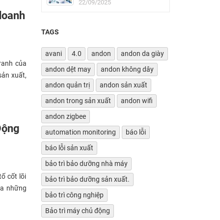
nhà máy
22/09/2025
 doanh
TAGS
avani
4.0
andon
andon da giày
tranh của
andon dệt may
andon không dây
sản xuất,
andon quản trị
andon sản xuất
andon trong sản xuất
andon wifi
andon zigbee
Động
automation monitoring
báo lỗi
báo lỗi sản xuất
bảo trì bảo dưỡng nhà máy
ố cốt lõi
bảo trì bảo dưỡng sản xuất.
ra những
bảo trì công nghiệp
Bảo trì máy chủ động