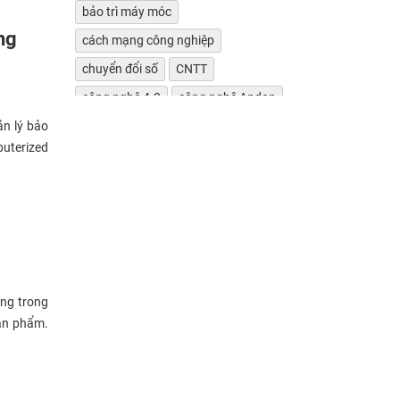
bảo trì máy móc
ng
cách mạng công nghiệp
chuyển đổi số
CNTT
công nghệ 4.0
công nghệ Andon
ản lý bảo
công nghệ bảo trì chủ động
puterized
công nghệ sản xuất
công nghiệp sản xuất
cung cấp giải pháp phần mềm
cung cấp hệ thống andon
Cung cấp hệ thống andon chuyên
nghiệp
ọng trong
đếm sản lượng
sản phẩm.
đếm sản lượng tự động
đèn báo
đèn tháp
đột dập
giá trị cốt lõi