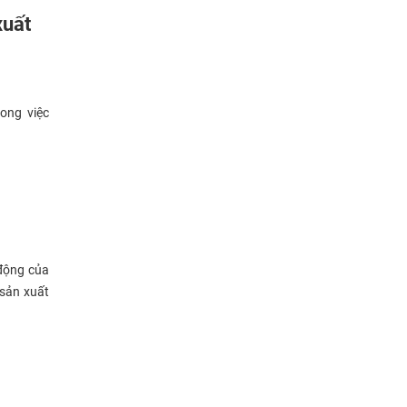
giá trị sản xuất
giải pháp andon
xuất
giải pháp quản trị sản xuất
Giải pháp tối ưu hóa sản xuất
giảm lãng phí
ong việc
Giám sát bảo trì máy tự động
giám sát chỉ số máy móc
giám sát hiệu suất máy
giám sát máy CNC
giám sát máy công cụ
giám sát máy tự động
 động của
 sản xuất
giám sát máy tự động OEE
giám sát sản xuất
Giám sát sản xuất công nghiệp
giám sát sản xuất thời gian thực