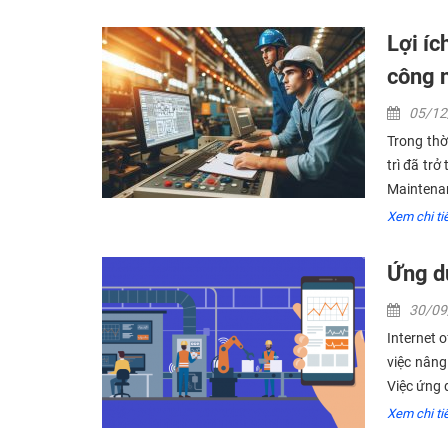
Lợi íc
công 
05/1
Trong thờ
trì đã tr
Maintenan
Xem chi tiê
Ứng d
30/0
Internet 
việc nâng
Việc ứng d
Xem chi tiê