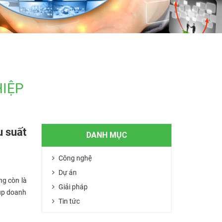
HIỆP
u suất
DANH MỤC
Công nghệ
Dự án
ng còn là
Giải pháp
úp doanh
Tin tức