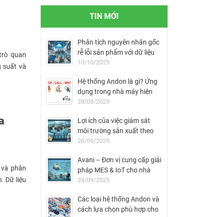
TIN MỚI
Phân tích nguyên nhân gốc
rễ lỗi sản phẩm với dữ liệu
trò quan
MES
10/10/2025
g suất và
Hệ thống Andon là gì? Ứng
dụng trong nhà máy hiện
đại
28/09/2025
a
Lợi ích của việc giám sát
môi trường sản xuất theo
thời gian thực
26/09/2025
Avani – Đơn vị cung cấp giải
i và phân
pháp MES & IoT cho nhà
. Dữ liệu
máy FDI tại Việt Nam
24/09/2025
Các loại hệ thống Andon và
cách lựa chọn phù hợp cho