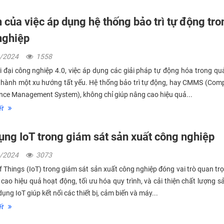
h của việc áp dụng hệ thống bảo trì tự động tro
nghiệp
2/2024
1558
i đại công nghiệp 4.0, việc áp dụng các giải pháp tự động hóa trong qu
ở thành một xu hướng tất yếu. Hệ thống bảo trì tự động, hay CMMS (Com
ce Management System), không chỉ giúp nâng cao hiệu quả...
́t
ụng IoT trong giám sát sản xuất công nghiệp
9/2024
3073
of Things (IoT) trong giám sát sản xuất công nghiệp đóng vai trò quan tr
 cao hiệu quả hoạt động, tối ưu hóa quy trình, và cải thiện chất lượng 
ụng IoT giúp kết nối các thiết bị, cảm biến và máy...
́t