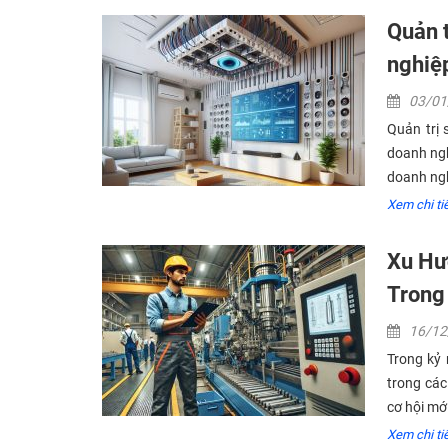
Quản t
nghiệ
03/0
Quản trị 
doanh ngh
doanh nghi
Xem chi tiê
Xu Hư
Trong
16/1
Trong kỷ 
trong các
cơ hội mới
Xem chi tiê