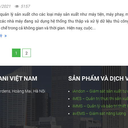
8/2021
5157
quản lý sản xuất cho các loại máy sản xuất như máy tiện, máy phay, 
các nhà máy đang sử dụng hệ thống thu thập và xử lý dữ liệu thủ côn
chế trong cả không gian và thời gian. Hiện nay, cuộc...
́t
1
2
NI VIỆT NAM
SẢN PHẨM VÀ DỊCH 
ardens, Hoàng Mai, Hà Nội
iAndon – Giám sát sản xuất tự
iMES – Quản trị thực thi sản xu
iMMS – Quản lý và bảo trì thiết 
avEMS – Giám sát năng lượng