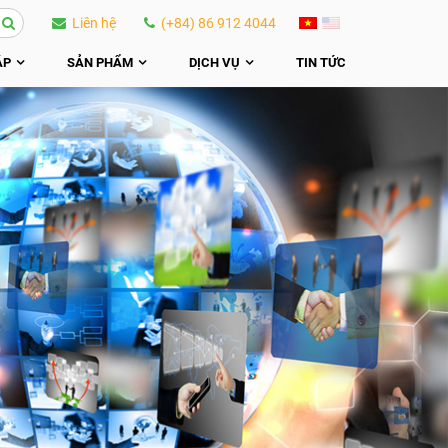
Liên hệ
(+84) 86 912 4044
ÁP
SẢN PHẨM
DỊCH VỤ
TIN TỨC