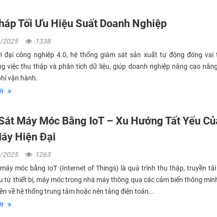
Pháp Tối Ưu Hiệu Suất Doanh Nghiệp
3/2025
1338
i đại công nghiệp 4.0, hệ thống giám sát sản xuất tự động đóng vai 
ng việc thu thập và phân tích dữ liệu, giúp doanh nghiệp nâng cao năn
phí vận hành.
́t
Sát Máy Móc Bằng IoT – Xu Hướng Tất Yếu Củ
áy Hiện Đại
3/2025
1263
máy móc bằng IoT (Internet of Things) là quá trình thu thập, truyền tả
iệu từ thiết bị, máy móc trong nhà máy thông qua các cảm biến thông minh
ền về hệ thống trung tâm hoặc nên tảng điện toán...
́t