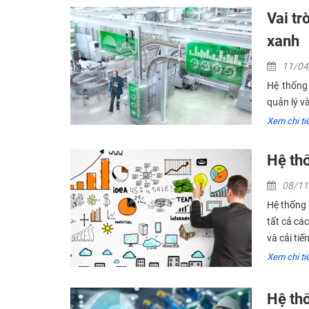
Vai tr
xanh
11/0
Hệ thống 
quản lý v
Xem chi tiê
Hệ th
08/1
Hệ thống 
tất cả cá
và cải tiế
Xem chi tiê
Hệ th