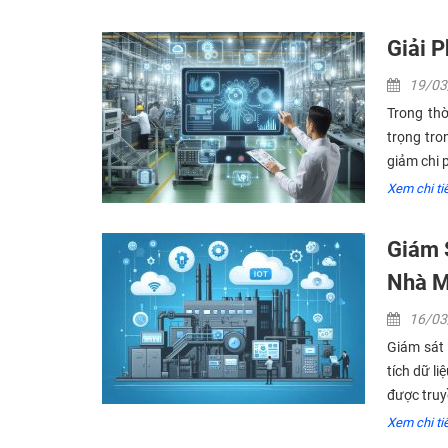
Giải 
19/0
Trong thờ
trọng tro
giảm chi 
Xem chi tiê
Giám 
Nhà M
16/0
Giám sát 
tích dữ l
được truy
Xem chi tiê