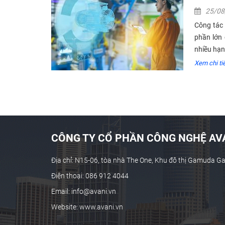
25/0
Công tác 
phần lớn 
nhiều hạn 
Xem chi tiê
CÔNG TY CỔ PHẦN CÔNG NGHỆ AVA
Địa chỉ: N15-06, tòa nhà The One, Khu đô thị Gamuda G
Điện thoại: 086 912 4044
Email: info@avani.vn
Website: www.avani.vn