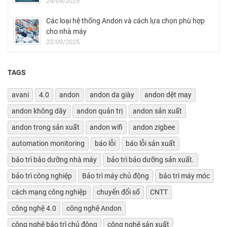
24/09/2025
Các loại hệ thống Andon và cách lựa chọn phù hợp
cho nhà máy
22/09/2025
TAGS
avani
4.0
andon
andon da giày
andon dệt may
andon không dây
andon quản trị
andon sản xuất
andon trong sản xuất
andon wifi
andon zigbee
automation monitoring
báo lỗi
báo lỗi sản xuất
bảo trì bảo dưỡng nhà máy
bảo trì bảo dưỡng sản xuất.
bảo trì công nghiệp
Bảo trì máy chủ động
bảo trì máy móc
cách mạng công nghiệp
chuyển đổi số
CNTT
công nghệ 4.0
công nghệ Andon
công nghệ bảo trì chủ động
công nghệ sản xuất