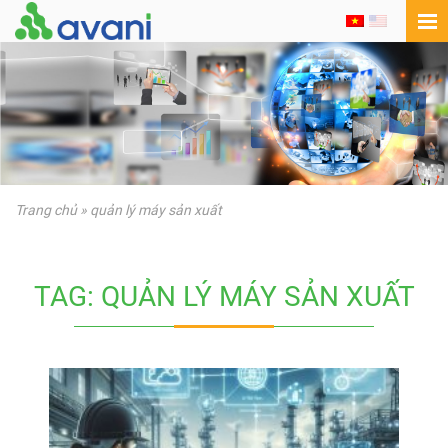
Trang chủ
»
quản lý máy sản xuất
TAG: QUẢN LÝ MÁY SẢN XUẤT