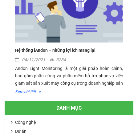
Hệ thống iAndon – những lợi ích mang lại
04/11/2021
3284
Andon Light Monitoring là một giải pháp hoàn chỉnh,
bao gồm phần cứng và phần mềm hỗ trợ phục vụ việc
giám sát sản xuất máy công cụ trong doanh nghiệp sản
xuất. Giải pháp ứng dụng công nghệ IoT dựa trên nền
Xem chi tiết
tảng kết nối từ các thiết...
DANH MỤC
Công nghệ
Dự án