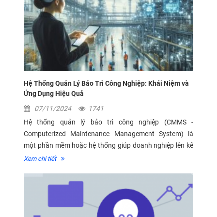
Hệ Thống Quản Lý Bảo Trì Công Nghiệp: Khái Niệm và
Ứng Dụng Hiệu Quả
07/11/2024
1741
Hệ thống quản lý bảo trì công nghiệp (CMMS -
Computerized Maintenance Management System) là
một phần mềm hoặc hệ thống giúp doanh nghiệp lên kế
hoạch, theo dõi và quản lý các hoạt động bảo trì máy
Xem chi tiết
móc, thiết bị. Đây là công cụ quan trọng giúp...