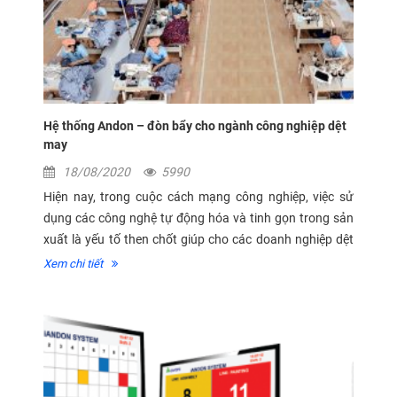
Hệ thống Andon – đòn bẩy cho ngành công nghiệp dệt
may
18/08/2020
5990
Hiện nay, trong cuộc cách mạng công nghiệp, việc sử
dụng các công nghệ tự động hóa và tinh gọn trong sản
xuất là yếu tố then chốt giúp cho các doanh nghiệp dệt
may bắt kịp, trụ vững và phát triển. Hệ thống Andon là
Xem chi tiết
một ứng dụng công...