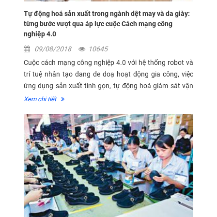
Tự động hoá sản xuất trong ngành dệt may và da giày:
từng bước vượt qua áp lực cuộc Cách mạng công
nghiệp 4.0
09/08/2018
10645
Cuộc cách mạng công nghiệp 4.0 với hệ thống robot và
trí tuệ nhân tạo đang đe doạ hoạt động gia công, việc
ứng dụng sản xuất tinh gọn, tự động hoá giám sát vận
hành sẽ giúp doanh nghiệp da công ngành dệt may và
Xem chi tiết
da giày giảm chi phí,...