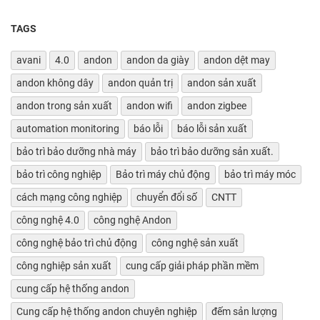
TAGS
avani
4.0
andon
andon da giày
andon dệt may
andon không dây
andon quản trị
andon sản xuất
andon trong sản xuất
andon wifi
andon zigbee
automation monitoring
báo lỗi
báo lỗi sản xuất
bảo trì bảo dưỡng nhà máy
bảo trì bảo dưỡng sản xuất.
bảo trì công nghiệp
Bảo trì máy chủ động
bảo trì máy móc
cách mạng công nghiệp
chuyển đổi số
CNTT
công nghệ 4.0
công nghệ Andon
công nghệ bảo trì chủ động
công nghệ sản xuất
công nghiệp sản xuất
cung cấp giải pháp phần mềm
cung cấp hệ thống andon
Cung cấp hệ thống andon chuyên nghiệp
đếm sản lượng