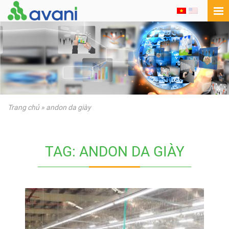
Trang chủ
»
andon da giày
TAG: ANDON DA GIÀY