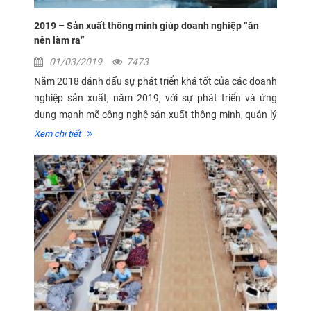
2019 – Sản xuất thông minh giúp doanh nghiệp “ăn
nên làm ra”
01/03/2019
7473
Năm 2018 đánh dấu sự phát triển khá tốt của các doanh
nghiệp sản xuất, năm 2019, với sự phát triển và ứng
dụng mạnh mẽ công nghệ sản xuất thông minh, quản lý
và giám sát sản xuất tự động, giảm phụ thuộc vào lao
Xem chi tiết
động sẽ giúp các...