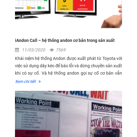
iAndon Call – hệ thống andon cơ bản trong sản xuất
11/03/2020
7569
Khái niệm hệ thống Andon được xuất phát từ Toyota với
việc sử dụng dây kéo để báo lỗi và dừng chuyền sản xuất
khi có sự cố. Và hệ thống andon gọi sự cố cơ bản vẫn
luôn là công cụ hữu ích trong sản xuất tinh gọn.
Xem chi tiết