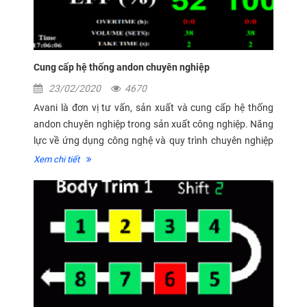
Cung cấp hệ thống andon chuyên nghiệp
23/02/2020
4670
Avani là đơn vị tư vấn, sản xuất và cung cấp hệ thống
andon chuyên nghiệp trong sản xuất công nghiệp. Năng
lực về ứng dụng công nghệ và quy trình chuyên nghiệp
trong việc cung cấp hệ thống andon đã được chứng
Xem chi tiết
minh qua hàng trăm dự án tại...