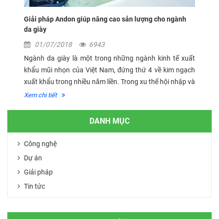
Giải pháp Andon giúp nâng cao sản lượng cho ngành
da giày
01/07/2018
6943
Ngành da giày là một trong những ngành kinh tế xuất
khẩu mũi nhọn của Việt Nam, đứng thứ 4 về kim ngạch
xuất khẩu trong nhiều năm liền. Trong xu thế hội nhập và
thị trường ngày càng cạnh tranh, xu hướng ứng dụng tự
Xem chi tiết
động hoá trong sản...
DANH MỤC
Công nghệ
Dự án
Giải pháp
Tin tức