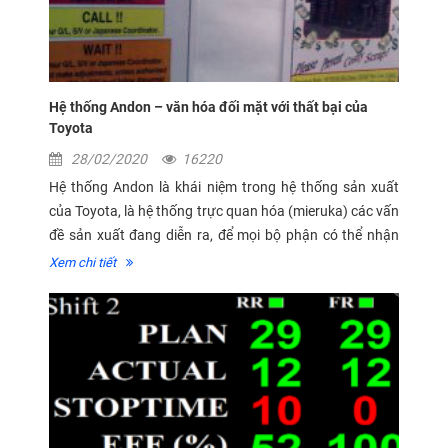
Hệ thống Andon – văn hóa đối mặt với thất bại của
Toyota
28/02/2020
16220
Hệ thống Andon là khái niệm trong hệ thống sản xuất
của Toyota, là hệ thống trực quan hóa (mieruka) các vấn
đề sản xuất đang diễn ra, để mọi bộ phận có thể nhận
biết lập tức các vấn đề, các sự cố bất thường hoặc hiệu
Xem chi tiết
suất...