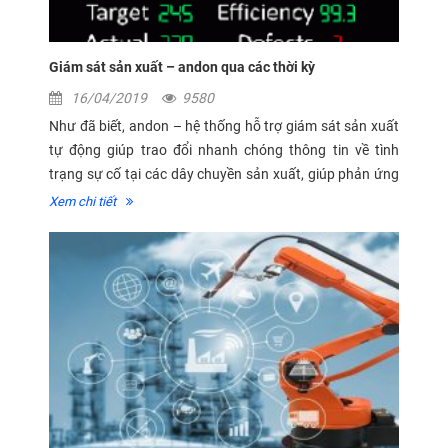
Giám sát sản xuất – andon qua các thời kỳ
16/04/2019
9580
Như đã biết, andon – hệ thống hỗ trợ giám sát sản xuất
tự động giúp trao đổi nhanh chóng thông tin về tình
trạng sự cố tại các dây chuyền sản xuất, giúp phản ứng
xử lý nhanh hơn, giảm thời gian ngừng trệ sản xuất. Vậy
Xem chi tiết
andon đã...