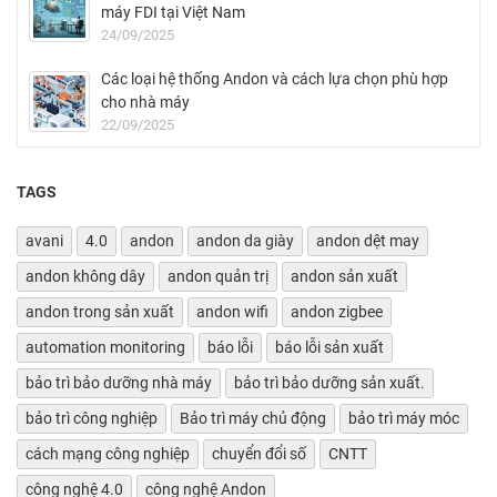
máy FDI tại Việt Nam
24/09/2025
Các loại hệ thống Andon và cách lựa chọn phù hợp
cho nhà máy
22/09/2025
TAGS
avani
4.0
andon
andon da giày
andon dệt may
andon không dây
andon quản trị
andon sản xuất
andon trong sản xuất
andon wifi
andon zigbee
automation monitoring
báo lỗi
báo lỗi sản xuất
bảo trì bảo dưỡng nhà máy
bảo trì bảo dưỡng sản xuất.
bảo trì công nghiệp
Bảo trì máy chủ động
bảo trì máy móc
cách mạng công nghiệp
chuyển đổi số
CNTT
công nghệ 4.0
công nghệ Andon