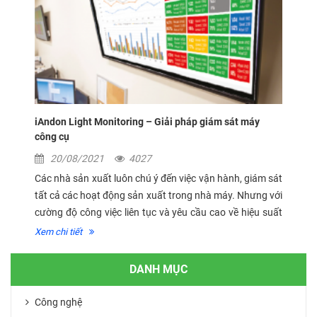
iAndon Light Monitoring – Giải pháp giám sát máy
công cụ
20/08/2021
4027
Các nhà sản xuất luôn chú ý đến việc vận hành, giám sát
tất cả các hoạt động sản xuất trong nhà máy. Nhưng với
cường độ công việc liên tục và yêu cầu cao về hiệu suất
đã gây ra áp lực lớn tới máy móc. Để tránh các sự cố...
Xem chi tiết
DANH MỤC
Công nghệ