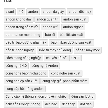
TAGS
avani
4.0
andon
andon da giày
andon dệt may
andon không dây
andon quản trị
andon sản xuất
andon trong sản xuất
andon wifi
andon zigbee
automation monitoring
báo lỗi
báo lỗi sản xuất
bảo trì bảo dưỡng nhà máy
bảo trì bảo dưỡng sản xuất.
bảo trì công nghiệp
Bảo trì máy chủ động
bảo trì máy móc
cách mạng công nghiệp
chuyển đổi số
CNTT
công nghệ 4.0
công nghệ Andon
công nghệ bảo trì chủ động
công nghệ sản xuất
công nghiệp sản xuất
cung cấp giải pháp phần mềm
cung cấp hệ thống andon
Cung cấp hệ thống andon chuyên nghiệp
đếm sản lượng
đếm sản lượng tự động
đèn báo
đèn tháp
đột dập