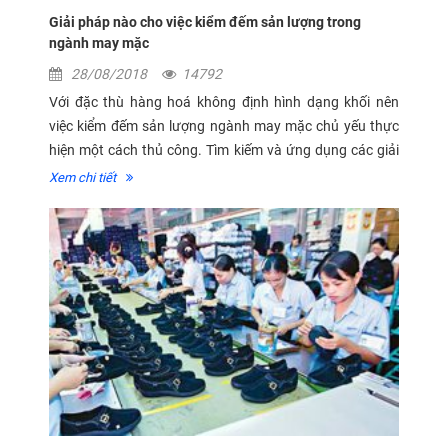
Giải pháp nào cho việc kiểm đếm sản lượng trong
ngành may mặc
28/08/2018
14792
Với đặc thù hàng hoá không định hình dạng khối nên
việc kiểm đếm sản lượng ngành may mặc chủ yếu thực
hiện một cách thủ công. Tìm kiếm và ứng dụng các giải
pháp kiểm đếm tự động và bán tự động một cách linh
Xem chi tiết
hoạt và phù...