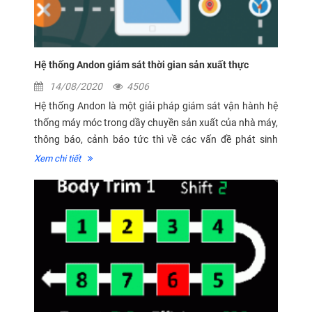
Hệ thống Andon giám sát thời gian sản xuất thực
14/08/2020
4506
Hệ thống Andon là một giải pháp giám sát vận hành hệ
thống máy móc trong dầy chuyền sản xuất của nhà máy,
thông báo, cảnh báo tức thì về các vấn đề phát sinh
trong quá trình sản xuất. Từ các sự cố đến hoạt động
Xem chi tiết
bảo trì hay các...