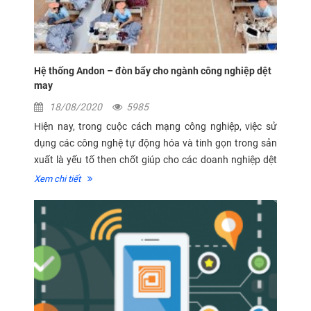
Hệ thống Andon – đòn bẩy cho ngành công nghiệp dệt
may
18/08/2020
5985
Hiện nay, trong cuộc cách mạng công nghiệp, việc sử
dụng các công nghệ tự động hóa và tinh gọn trong sản
xuất là yếu tố then chốt giúp cho các doanh nghiệp dệt
may bắt kịp, trụ vững và phát triển. Hệ thống Andon là
Xem chi tiết
một ứng dụng công...