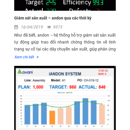
Giám sát sản xuất – andon qua các thời kỳ
16/04/2019
9573
Như đã biết, andon – hệ thống hỗ trợ giám sát sản xuất
tự động giúp trao đổi nhanh chóng thông tin về tình
trạng sự cố tại các dây chuyền sản xuất, giúp phản ứng
xử lý nhanh hơn, giảm thời gian ngừng trệ sản xuất. Vậy
Xem chi tiết
andon đã...