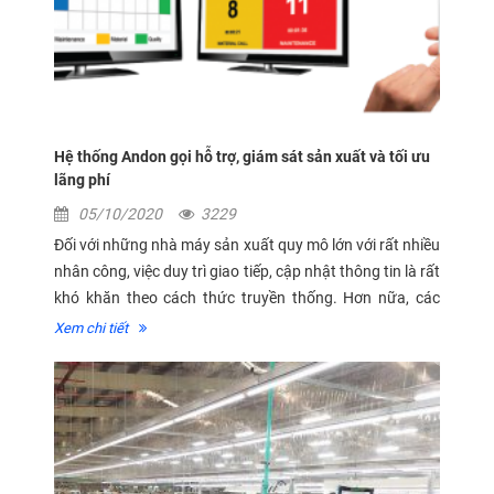
Hệ thống Andon gọi hỗ trợ, giám sát sản xuất và tối ưu
lãng phí
05/10/2020
3229
Đối với những nhà máy sản xuất quy mô lớn với rất nhiều
nhân công, việc duy trì giao tiếp, cập nhật thông tin là rất
khó khăn theo cách thức truyền thống. Hơn nữa, các
cán bộ hỗ trợ về mặt chuyên môn như bảo dưỡng, kỹ
Xem chi tiết
thuật, chất...