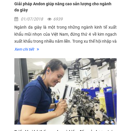
Giải pháp Andon giúp nâng cao sản lượng cho ngành
da giày
01/07/2018
6939
Ngành da giày là một trong những ngành kinh tế xuất
khẩu mũi nhọn của Việt Nam, đứng thứ 4 về kim ngạch
xuất khẩu trong nhiều năm liền. Trong xu thế hội nhập và
thị trường ngày càng cạnh tranh, xu hướng ứng dụng tự
Xem chi tiết
động hoá trong sản...