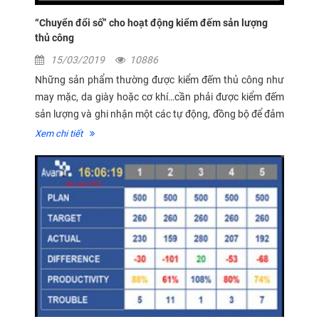
“Chuyển đổi số” cho hoạt động kiểm đếm sản lượng
thủ công
15/03/2019
10886
Những sản phẩm thường được kiểm đếm thủ công như
may mặc, da giày hoặc cơ khí…cần phải được kiểm đếm
sản lượng và ghi nhận một các tự động, đồng bộ để đảm
bảo thông tin được xuyên suốt, cập nhật liên tục và
Xem chi tiết
kiểm...