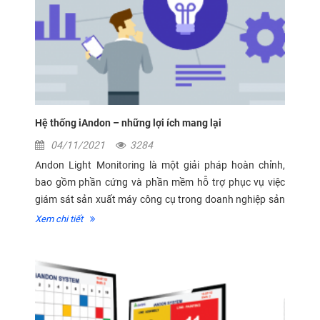
Hệ thống iAndon – những lợi ích mang lại
04/11/2021
3284
Andon Light Monitoring là một giải pháp hoàn chỉnh,
bao gồm phần cứng và phần mềm hỗ trợ phục vụ việc
giám sát sản xuất máy công cụ trong doanh nghiệp sản
xuất. Giải pháp ứng dụng công nghệ IoT dựa trên nền
Xem chi tiết
tảng kết nối từ các thiết...