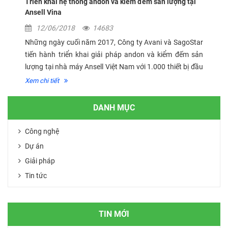
Triển khai hệ thống andon và kiểm đếm sản lượng tại
Ansell Vina
12/06/2018
14683
Những ngày cuối năm 2017, Công ty Avani và SagoStar
tiến hành triển khai giải pháp andon và kiểm đếm sản
lượng tại nhà máy Ansell Việt Nam với 1.000 thiết bị đầu
cuối cho 2 xưởng. Giải pháp được đưa vào vận hành và
Xem chi tiết
tiếp tục triển khai...
DANH MỤC
Công nghệ
Dự án
Giải pháp
Tin tức
TIN MỚI