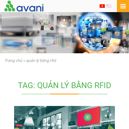
Trang chủ
»
quản lý bằng rfid
TAG: QUẢN LÝ BẰNG RFID