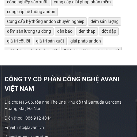
công nghiệp sản xuất
cung cấp giải pháp phần mềm
cung cấp hệ thống andon
Cung cấp hệ thống andon chuyên nghiệp
đếm sản lượng
đếm sản lượng tự động
đèn báo
đèn tháp
đột dập
giá trị cốt lõi
giá trị sản xuất
giải pháp andon
giải pháp quản trị sản xuất
Giải pháp tối ưu hóa sản xuất
giảm lãng phí
Giám sát bảo trì máy tự động
giám sát chỉ số máy móc
giám sát hiệu suất máy
CÔNG TY CỔ PHẦN CÔNG NGHỆ AVANI
giám sát máy CNC
giám sát máy công cụ
VIỆT NAM
giám sát máy tự động
giám sát máy tự động OEE
giám sát sản xuất
Giám sát sản xuất công nghiệp
Địa chỉ: N15-06, tòa nhà The One, Khu đô thị Gamuda Gardens,
Hoàng Mai, Hà Nội
giám sát sản xuất thời gian thực
giám sát sản xuất tự động
Điện thoại: 086 912 4044
Giám sát theo thời gian thực
giám sát tự động
Email: info@avani.vn
Giám sát và cảnh báo chủ động
Website: www.avani.vn