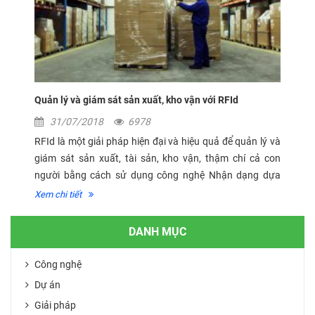
Quản lý và giám sát sản xuất, kho vận với RFId
31/07/2018
6978
RFId là một giải pháp hiện đại và hiệu quả để quản lý và
giám sát sản xuất, tài sản, kho vận, thậm chí cả con
người bằng cách sử dụng công nghệ Nhận dạng dựa
trên sóng radio – Radio Frequency Identification.
Xem chi tiết
DANH MỤC
Công nghệ
Dự án
Giải pháp