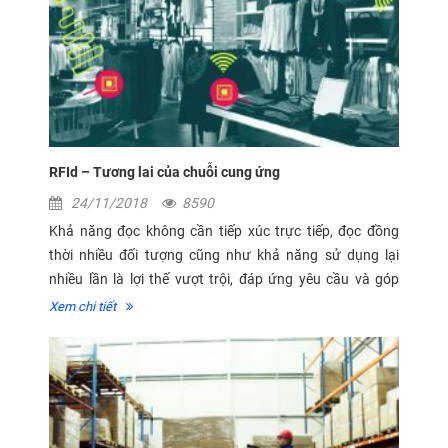
RFId – Tương lai của chuỗi cung ứng
24/11/2018
8590
Khả năng đọc không cần tiếp xúc trực tiếp, đọc đồng
thời nhiều đối tượng cũng như khả năng sử dụng lại
nhiều lần là lợi thế vượt trội, đáp ứng yêu cầu và góp
phần thúc đẩy phát triển của hệ sinh thái internet vạn
Xem chi tiết
vật...