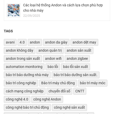
Các loại hệ thống Andon và cách lựa chọn phù hợp
cho nhà máy
22/09/2025
TAGS
avani
4.0
andon
andon da giày
andon dệt may
andon không dây
andon quản trị
andon sản xuất
andon trong sản xuất
andon wifi
andon zigbee
automation monitoring
báo lỗi
báo lỗi sản xuất
bảo trì bảo dưỡng nhà máy
bảo trì bảo dưỡng sản xuất.
bảo trì công nghiệp
Bảo trì máy chủ động
bảo trì máy móc
cách mạng công nghiệp
chuyển đổi số
CNTT
công nghệ 4.0
công nghệ Andon
công nghệ bảo trì chủ động
công nghệ sản xuất