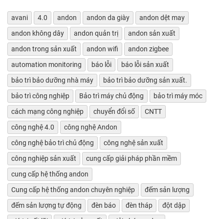
avani
4.0
andon
andon da giày
andon dệt may
andon không dây
andon quản trị
andon sản xuất
andon trong sản xuất
andon wifi
andon zigbee
automation monitoring
báo lỗi
báo lỗi sản xuất
bảo trì bảo dưỡng nhà máy
bảo trì bảo dưỡng sản xuất.
bảo trì công nghiệp
Bảo trì máy chủ động
bảo trì máy móc
cách mạng công nghiệp
chuyển đổi số
CNTT
công nghệ 4.0
công nghệ Andon
công nghệ bảo trì chủ động
công nghệ sản xuất
công nghiệp sản xuất
cung cấp giải pháp phần mềm
cung cấp hệ thống andon
Cung cấp hệ thống andon chuyên nghiệp
đếm sản lượng
đếm sản lượng tự động
đèn báo
đèn tháp
đột dập