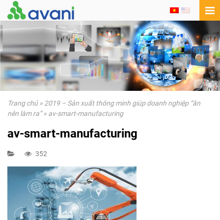
Trang chủ
»
2019 – Sản xuất thông minh giúp doanh nghiệp “ăn
nên làm ra”
»
av-smart-manufacturing
av-smart-manufacturing
352