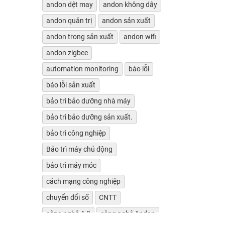
andon dệt may
andon không dây
andon quản trị
andon sản xuất
andon trong sản xuất
andon wifi
andon zigbee
automation monitoring
báo lỗi
báo lỗi sản xuất
bảo trì bảo dưỡng nhà máy
bảo trì bảo dưỡng sản xuất.
bảo trì công nghiệp
Bảo trì máy chủ động
bảo trì máy móc
cách mạng công nghiệp
chuyển đổi số
CNTT
công nghệ 4.0
công nghệ Andon