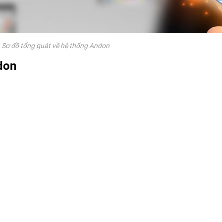
»
Sơ đồ tổng quát về hệ thống Andon
don