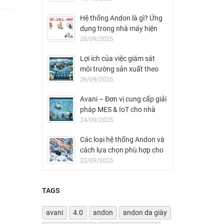
Hệ thống Andon là gì? Ứng
dụng trong nhà máy hiện
đại
28/09/2025
Lợi ích của việc giám sát
môi trường sản xuất theo
thời gian thực
26/09/2025
Avani – Đơn vị cung cấp giải
pháp MES & IoT cho nhà
máy FDI tại Việt Nam
24/09/2025
Các loại hệ thống Andon và
cách lựa chọn phù hợp cho
nhà máy
22/09/2025
TAGS
avani
4.0
andon
andon da giày