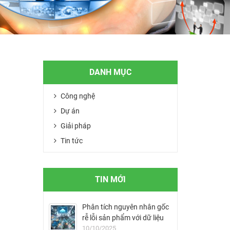
DANH MỤC
Công nghệ
Dự án
Giải pháp
Tin tức
TIN MỚI
Phân tích nguyên nhân gốc
rễ lỗi sản phẩm với dữ liệu
MES
10/10/2025