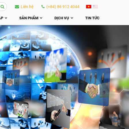
Liên hệ
(+84) 86 912 4044
ÁP
SẢN PHẨM
DỊCH VỤ
TIN TỨC