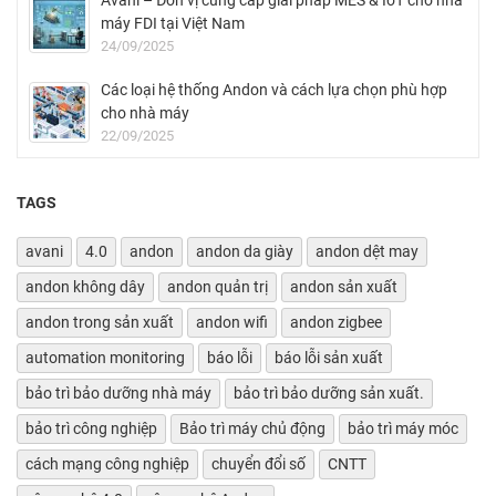
máy FDI tại Việt Nam
24/09/2025
Các loại hệ thống Andon và cách lựa chọn phù hợp
cho nhà máy
22/09/2025
TAGS
avani
4.0
andon
andon da giày
andon dệt may
andon không dây
andon quản trị
andon sản xuất
andon trong sản xuất
andon wifi
andon zigbee
automation monitoring
báo lỗi
báo lỗi sản xuất
bảo trì bảo dưỡng nhà máy
bảo trì bảo dưỡng sản xuất.
bảo trì công nghiệp
Bảo trì máy chủ động
bảo trì máy móc
cách mạng công nghiệp
chuyển đổi số
CNTT