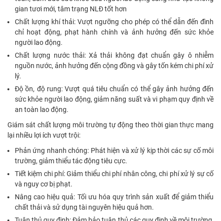
gian tươi mới, tâm trạng NLĐ tốt hơn
Chất lượng khí thải: Vượt ngưỡng cho phép có thể dẫn đến đình
chỉ hoạt động, phạt hành chính và ảnh hưởng đến sức khỏe
người lao động.
Chất lượng nước thải: Xả thải không đạt chuẩn gây ô nhiễm
nguồn nước, ảnh hưởng đến cộng đồng và gây tốn kém chi phí xử
lý.
Độ ồn, độ rung: Vượt quá tiêu chuẩn có thể gây ảnh hưởng đến
sức khỏe người lao động, giảm năng suất và vi phạm quy định về
an toàn lao động.
Giám sát chất lượng môi trường tự động theo thời gian thực mang
lại nhiều lợi ích vượt trội:
Phản ứng nhanh chóng: Phát hiện và xử lý kịp thời các sự cố môi
trường, giảm thiểu tác động tiêu cực.
Tiết kiệm chi phí: Giảm thiểu chi phí nhân công, chi phí xử lý sự cố
và nguy cơ bị phạt.
Nâng cao hiệu quả: Tối ưu hóa quy trình sản xuất để giảm thiểu
chất thải và sử dụng tài nguyên hiệu quả hơn.
Tuân thủ quy định: Đảm bảo tuân thủ các quy định về môi trường,