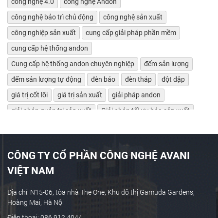
công nghệ 4.0
công nghệ Andon
công nghệ bảo trì chủ động
công nghệ sản xuất
công nghiệp sản xuất
cung cấp giải pháp phần mềm
cung cấp hệ thống andon
Cung cấp hệ thống andon chuyên nghiệp
đếm sản lượng
đếm sản lượng tự động
đèn báo
đèn tháp
đột dập
giá trị cốt lõi
giá trị sản xuất
giải pháp andon
giải pháp quản trị sản xuất
Giải pháp tối ưu hóa sản xuất
giảm lãng phí
Giám sát bảo trì máy tự động
giám sát chỉ số máy móc
giám sát hiệu suất máy
CÔNG TY CỔ PHẦN CÔNG NGHỆ AVANI
giám sát máy CNC
giám sát máy công cụ
VIỆT NAM
giám sát máy tự động
giám sát máy tự động OEE
giám sát sản xuất
Giám sát sản xuất công nghiệp
Địa chỉ: N15-06, tòa nhà The One, Khu đô thị Gamuda Gardens,
Hoàng Mai, Hà Nội
giám sát sản xuất thời gian thực
giám sát sản xuất tự động
Điện thoại: 086 912 4044