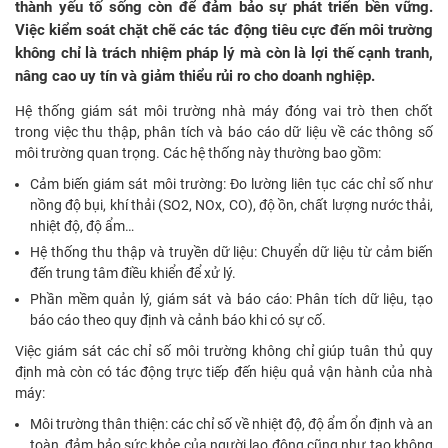
thành yếu tố sống còn để đảm bảo sự phát triển bền vững.
Việc kiểm soát chặt chẽ các tác động tiêu cực đến môi trường
không chỉ là trách nhiệm pháp lý mà còn là lợi thế cạnh tranh,
nâng cao uy tín và giảm thiểu rủi ro cho doanh nghiệp.
Hệ thống giám sát môi trường nhà máy đóng vai trò then chốt
trong việc thu thập, phân tích và báo cáo dữ liệu về các thông số
môi trường quan trọng. Các hệ thống này thường bao gồm:
Cảm biến giám sát môi trường: Đo lường liên tục các chỉ số như
nồng độ bụi, khí thải (SO2, NOx, CO), độ ồn, chất lượng nước thải,
nhiệt độ, độ ẩm…
Hệ thống thu thập và truyền dữ liệu: Chuyển dữ liệu từ cảm biến
đến trung tâm điều khiển để xử lý.
Phần mềm quản lý, giám sát và báo cáo: Phân tích dữ liệu, tạo
báo cáo theo quy định và cảnh báo khi có sự cố.
Việc giám sát các chỉ số môi trường không chỉ giúp tuân thủ quy
định mà còn có tác động trực tiếp đến hiệu quả vận hành của nhà
máy:
Môi trường thân thiện: các chỉ số về nhiệt độ, độ ẩm ổn định và an
toàn, đảm bảo sức khỏe của người lao động cũng như tạo không