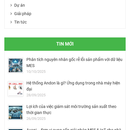
Dự án
Giải pháp
Tin tức
TIN MỚI
Phân tích nguyên nhân gốc rễ lỗi sản phẩm với dữ liệu
MES
10/10/2025
Hệ thống Andon là gì? Ứng dụng trong nhà máy hiện
đại
28/09/2025
Lợi ích của việc giám sát môi trường sản xuất theo
thời gian thực
26/09/2025
Avani – Đơn vị cung cấp giải pháp MES & IoT cho nhà