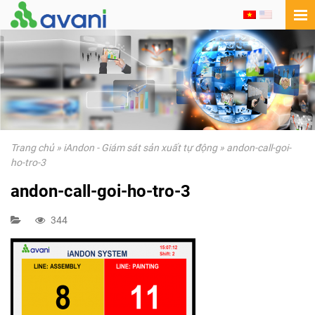
Trang chủ
»
iAndon - Giám sát sản xuất tự động
»
andon-call-goi-
ho-tro-3
andon-call-goi-ho-tro-3
344