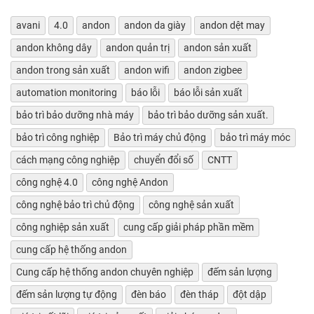
avani
4.0
andon
andon da giày
andon dệt may
andon không dây
andon quản trị
andon sản xuất
andon trong sản xuất
andon wifi
andon zigbee
automation monitoring
báo lỗi
báo lỗi sản xuất
bảo trì bảo dưỡng nhà máy
bảo trì bảo dưỡng sản xuất.
bảo trì công nghiệp
Bảo trì máy chủ động
bảo trì máy móc
cách mạng công nghiệp
chuyển đổi số
CNTT
công nghệ 4.0
công nghệ Andon
công nghệ bảo trì chủ động
công nghệ sản xuất
công nghiệp sản xuất
cung cấp giải pháp phần mềm
cung cấp hệ thống andon
Cung cấp hệ thống andon chuyên nghiệp
đếm sản lượng
đếm sản lượng tự động
đèn báo
đèn tháp
đột dập