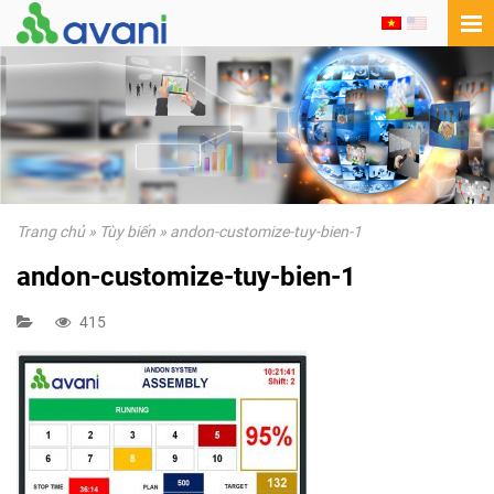
Trang chủ
»
Tùy biến
»
andon-customize-tuy-bien-1
andon-customize-tuy-bien-1
415