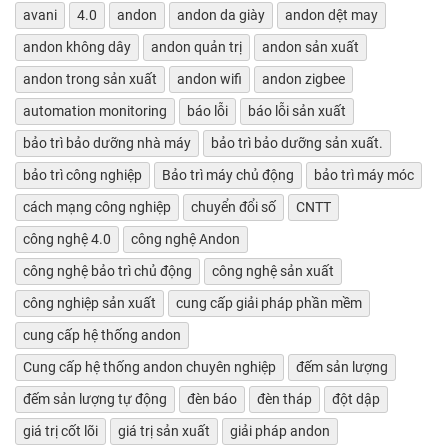
avani
4.0
andon
andon da giày
andon dệt may
andon không dây
andon quản trị
andon sản xuất
andon trong sản xuất
andon wifi
andon zigbee
automation monitoring
báo lỗi
báo lỗi sản xuất
bảo trì bảo dưỡng nhà máy
bảo trì bảo dưỡng sản xuất.
bảo trì công nghiệp
Bảo trì máy chủ động
bảo trì máy móc
cách mạng công nghiệp
chuyển đổi số
CNTT
công nghệ 4.0
công nghệ Andon
công nghệ bảo trì chủ động
công nghệ sản xuất
công nghiệp sản xuất
cung cấp giải pháp phần mềm
cung cấp hệ thống andon
Cung cấp hệ thống andon chuyên nghiệp
đếm sản lượng
đếm sản lượng tự động
đèn báo
đèn tháp
đột dập
giá trị cốt lõi
giá trị sản xuất
giải pháp andon