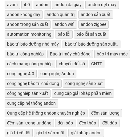
avani
4.0
andon
andon da giày
andon dệt may
andon không dây
andon quản trị
andon sản xuất
andon trong sản xuất
andon wifi
andon zigbee
automation monitoring
báo lỗi
báo lỗi sản xuất
bảo trì bảo dưỡng nhà máy
bảo trì bảo dưỡng sản xuất.
bảo trì công nghiệp
Bảo trì máy chủ động
bảo trì máy móc
cách mạng công nghiệp
chuyển đổi số
CNTT
công nghệ 4.0
công nghệ Andon
công nghệ bảo trì chủ động
công nghệ sản xuất
công nghiệp sản xuất
cung cấp giải pháp phần mềm
cung cấp hệ thống andon
Cung cấp hệ thống andon chuyên nghiệp
đếm sản lượng
đếm sản lượng tự động
đèn báo
đèn tháp
đột dập
giá trị cốt lõi
giá trị sản xuất
giải pháp andon