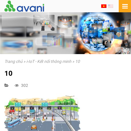
Trang chủ
»
i-IoT - Kết nối thông minh
»
10
10
302