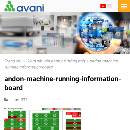
Trang chủ
»
Giám sát vận hành hệ thống máy
»
andon-machine-
running-information-board
andon-machine-running-information-
board
371