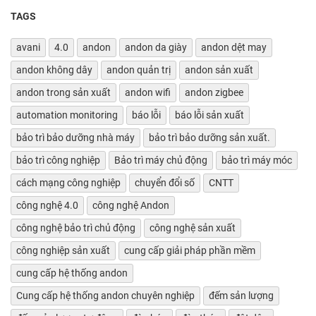
TAGS
avani
4.0
andon
andon da giày
andon dệt may
andon không dây
andon quản trị
andon sản xuất
andon trong sản xuất
andon wifi
andon zigbee
automation monitoring
báo lỗi
báo lỗi sản xuất
bảo trì bảo dưỡng nhà máy
bảo trì bảo dưỡng sản xuất.
bảo trì công nghiệp
Bảo trì máy chủ động
bảo trì máy móc
cách mạng công nghiệp
chuyển đổi số
CNTT
công nghệ 4.0
công nghệ Andon
công nghệ bảo trì chủ động
công nghệ sản xuất
công nghiệp sản xuất
cung cấp giải pháp phần mềm
cung cấp hệ thống andon
Cung cấp hệ thống andon chuyên nghiệp
đếm sản lượng