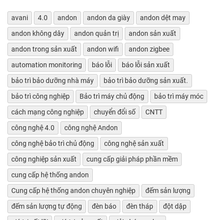
avani
4.0
andon
andon da giày
andon dệt may
andon không dây
andon quản trị
andon sản xuất
andon trong sản xuất
andon wifi
andon zigbee
automation monitoring
báo lỗi
báo lỗi sản xuất
bảo trì bảo dưỡng nhà máy
bảo trì bảo dưỡng sản xuất.
bảo trì công nghiệp
Bảo trì máy chủ động
bảo trì máy móc
cách mạng công nghiệp
chuyển đổi số
CNTT
công nghệ 4.0
công nghệ Andon
công nghệ bảo trì chủ động
công nghệ sản xuất
công nghiệp sản xuất
cung cấp giải pháp phần mềm
cung cấp hệ thống andon
Cung cấp hệ thống andon chuyên nghiệp
đếm sản lượng
đếm sản lượng tự động
đèn báo
đèn tháp
đột dập