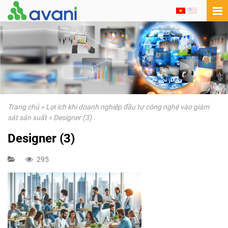
Trang chủ
»
Lợi ích khi doanh nghiệp đầu tư công nghệ vào giám
sát sản xuất
»
Designer (3)
Designer (3)
295