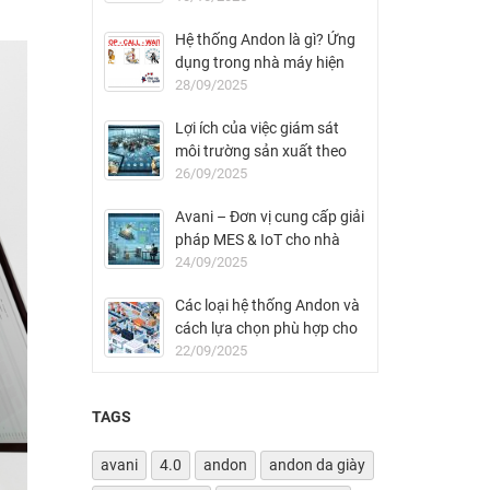
Hệ thống Andon là gì? Ứng
dụng trong nhà máy hiện
đại
28/09/2025
Lợi ích của việc giám sát
môi trường sản xuất theo
thời gian thực
26/09/2025
Avani – Đơn vị cung cấp giải
pháp MES & IoT cho nhà
máy FDI tại Việt Nam
24/09/2025
Các loại hệ thống Andon và
cách lựa chọn phù hợp cho
nhà máy
22/09/2025
TAGS
avani
4.0
andon
andon da giày