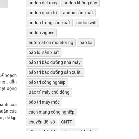
andon dệt may
andon không dây
andon quản trị
andon sản xuất
andon trong sản xuất
andon wifi
andon zigbee
automation monitoring
báo lỗi
báo lỗi sản xuất
bảo trì bảo dưỡng nhà máy
bảo trì bảo dưỡng sản xuất.
 kế hoạch
hàng… dẫn
bảo trì công nghiệp
hoạt động
Bảo trì máy chủ động
bảo trì máy móc
oanh của
nhuận của
cách mạng công nghiệp
c, để kịp
chuyển đổi số
CNTT
công nghệ 4.0
công nghệ Andon