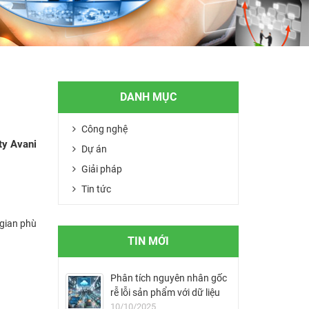
DANH MỤC
Công nghệ
ty Avani
Dự án
Giải pháp
Tin tức
 gian phù
TIN MỚI
Phân tích nguyên nhân gốc
rễ lỗi sản phẩm với dữ liệu
MES
10/10/2025