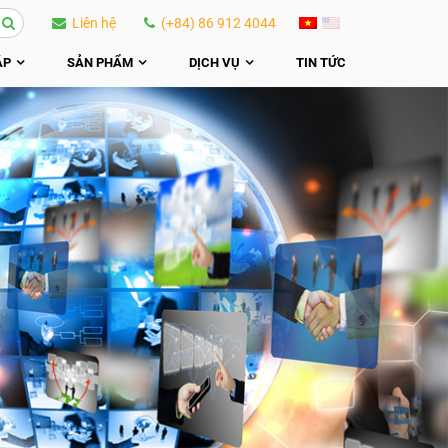
Liên hệ
(+84) 86 912 4044
ÁP
SẢN PHẨM
DỊCH VỤ
TIN TỨC