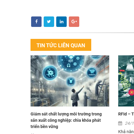
TIN TỨC LIÊN QUAN
n xuất tại
Giám sát chất lượng môi trường trong
RFId – T
sản xuất công nghiệp: chìa khóa phát
24/
triển bền vững
Khả năng