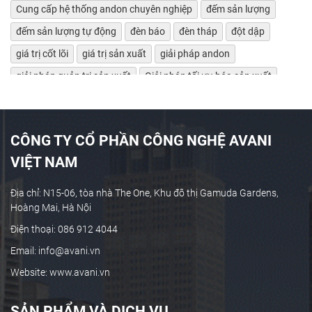
Cung cấp hệ thống andon chuyên nghiệp
đếm sản lượng
đếm sản lượng tự động
đèn báo
đèn tháp
đột dập
giá trị cốt lõi
giá trị sản xuất
giải pháp andon
giải pháp quản trị sản xuất
Giải pháp tối ưu hóa sản xuất
giảm lãng phí
Giám sát bảo trì máy tự động
giám sát chỉ số máy móc
giám sát hiệu suất máy
CÔNG TY CỔ PHẦN CÔNG NGHỆ AVANI
giám sát máy CNC
giám sát máy công cụ
VIỆT NAM
giám sát máy tự động
giám sát máy tự động OEE
giám sát sản xuất
Giám sát sản xuất công nghiệp
Địa chỉ: N15-06, tòa nhà The One, Khu đô thị Gamuda Gardens,
Hoàng Mai, Hà Nội
giám sát sản xuất thời gian thực
giám sát sản xuất tự động
Điện thoại: 086 912 4044
Giám sát theo thời gian thực
giám sát tự động
Email: info@avani.vn
Giám sát và cảnh báo chủ động
Website: www.avani.vn
giám sát và cảnh báo tự động
giám sát vận hành
Giám sát vận hành hệ thống máy
giám sát vận hành máy
SẢN PHẨM VÀ DỊCH VỤ