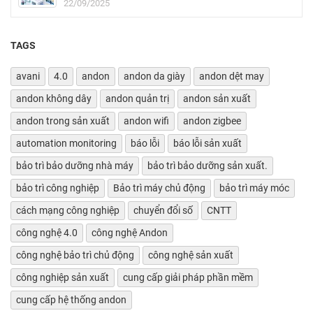
22/09/2025
TAGS
avani
4.0
andon
andon da giày
andon dệt may
andon không dây
andon quản trị
andon sản xuất
andon trong sản xuất
andon wifi
andon zigbee
automation monitoring
báo lỗi
báo lỗi sản xuất
bảo trì bảo dưỡng nhà máy
bảo trì bảo dưỡng sản xuất.
bảo trì công nghiệp
Bảo trì máy chủ động
bảo trì máy móc
cách mạng công nghiệp
chuyển đổi số
CNTT
công nghệ 4.0
công nghệ Andon
công nghệ bảo trì chủ động
công nghệ sản xuất
công nghiệp sản xuất
cung cấp giải pháp phần mềm
cung cấp hệ thống andon