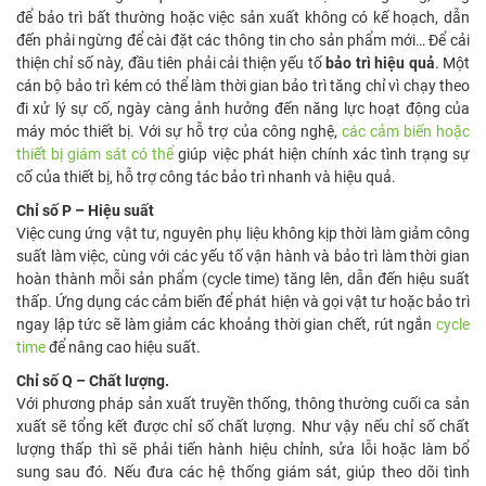
để bảo trì bất thường hoặc việc sản xuất không có kế hoạch, dẫn
đến phải ngừng để cài đặt các thông tin cho sản phẩm mới… Để cải
thiện chỉ số này, đầu tiên phải cải thiện yếu tố
bảo trì hiệu quả
. Một
cán bộ bảo trì kém có thể làm thời gian bảo trì tăng chỉ vì chạy theo
đi xử lý sự cố, ngày càng ảnh hưởng đến năng lực hoạt động của
máy móc thiết bị. Với sự hỗ trợ của công nghệ,
các cảm biến hoặc
thiết bị giám sát có thể
giúp việc phát hiện chính xác tình trạng sự
cố của thiết bị, hỗ trợ công tác bảo trì nhanh và hiệu quả.
Chỉ số P – Hiệu suất
Việc cung ứng vật tư, nguyên phụ liệu không kịp thời làm giảm công
suất làm việc, cùng với các yếu tố vận hành và bảo trì làm thời gian
hoàn thành mỗi sản phẩm (cycle time) tăng lên, dẫn đến hiệu suất
thấp. Ứng dụng các cảm biến để phát hiện và gọi vật tư hoặc bảo trì
ngay lập tức sẽ làm giảm các khoảng thời gian chết, rút ngắn
cycle
time
để nâng cao hiệu suất.
Chỉ số Q – Chất lượng.
Với phương pháp sản xuất truyền thống, thông thường cuối ca sản
xuất sẽ tổng kết được chỉ số chất lượng. Như vậy nếu chỉ số chất
lượng thấp thì sẽ phải tiến hành hiệu chỉnh, sửa lỗi hoặc làm bổ
sung sau đó. Nếu đưa các hệ thống giám sát, giúp theo dõi tình