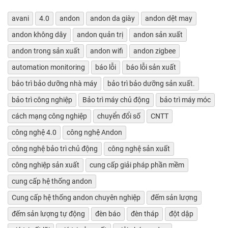
avani
4.0
andon
andon da giày
andon dệt may
andon không dây
andon quản trị
andon sản xuất
andon trong sản xuất
andon wifi
andon zigbee
automation monitoring
báo lỗi
báo lỗi sản xuất
bảo trì bảo dưỡng nhà máy
bảo trì bảo dưỡng sản xuất.
bảo trì công nghiệp
Bảo trì máy chủ động
bảo trì máy móc
cách mạng công nghiệp
chuyển đổi số
CNTT
công nghệ 4.0
công nghệ Andon
công nghệ bảo trì chủ động
công nghệ sản xuất
công nghiệp sản xuất
cung cấp giải pháp phần mềm
cung cấp hệ thống andon
Cung cấp hệ thống andon chuyên nghiệp
đếm sản lượng
đếm sản lượng tự động
đèn báo
đèn tháp
đột dập