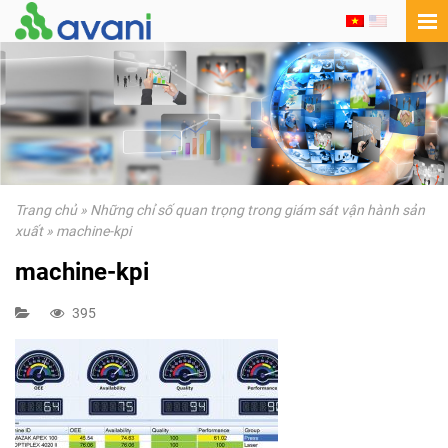
Trang chủ
»
Những chỉ số quan trọng trong giám sát vận hành sản
xuất
»
machine-kpi
machine-kpi
395