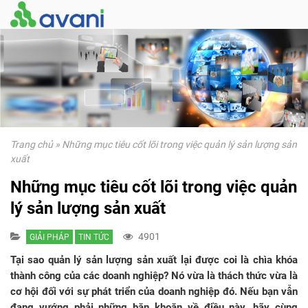
Trang chủ
»
Những mục tiêu cốt lõi trong việc quản lý sản lượng sản
xuất
Những mục tiêu cốt lõi trong việc quản
lý sản lượng sản xuất
4901
GIẢI PHÁP
TIN TỨC
Tại sao quản lý sản lượng sản xuất lại được coi là chìa khóa
thành công của các doanh nghiệp? Nó vừa là thách thức vừa là
cơ hội đối với sự phát triển của doanh nghiệp đó. Nếu bạn vẫn
đang vướng phải những băn khoăn về điều này, hãy cùng