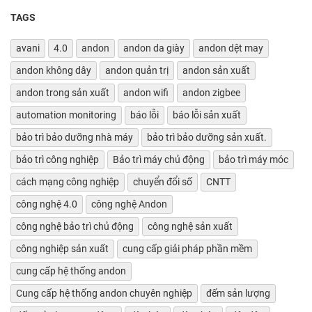
TAGS
avani
4.0
andon
andon da giày
andon dệt may
andon không dây
andon quản trị
andon sản xuất
andon trong sản xuất
andon wifi
andon zigbee
automation monitoring
báo lỗi
báo lỗi sản xuất
bảo trì bảo dưỡng nhà máy
bảo trì bảo dưỡng sản xuất.
bảo trì công nghiệp
Bảo trì máy chủ động
bảo trì máy móc
cách mạng công nghiệp
chuyển đổi số
CNTT
công nghệ 4.0
công nghệ Andon
công nghệ bảo trì chủ động
công nghệ sản xuất
công nghiệp sản xuất
cung cấp giải pháp phần mềm
cung cấp hệ thống andon
Cung cấp hệ thống andon chuyên nghiệp
đếm sản lượng