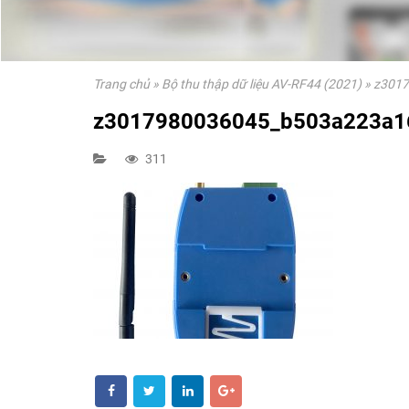
Trang chủ
»
Bộ thu thập dữ liệu AV-RF44 (2021)
»
z301
z3017980036045_b503a223a1
311