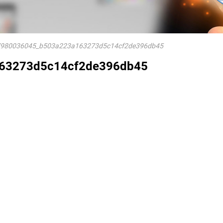
7980036045_b503a223a163273d5c14cf2de396db45
63273d5c14cf2de396db45