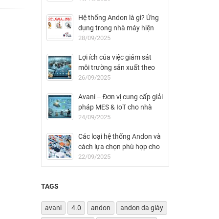
Hệ thống Andon là gì? Ứng
dụng trong nhà máy hiện
đại
28/09/2025
Lợi ích của việc giám sát
môi trường sản xuất theo
thời gian thực
26/09/2025
Avani – Đơn vị cung cấp giải
pháp MES & IoT cho nhà
máy FDI tại Việt Nam
24/09/2025
Các loại hệ thống Andon và
cách lựa chọn phù hợp cho
nhà máy
22/09/2025
TAGS
avani
4.0
andon
andon da giày