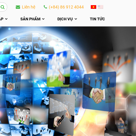
Liên hệ
(+84) 86 912 4044
ÁP
SẢN PHẨM
DỊCH VỤ
TIN TỨC