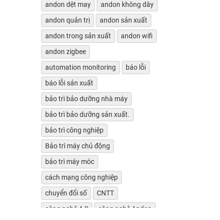
andon dệt may
andon không dây
andon quản trị
andon sản xuất
andon trong sản xuất
andon wifi
andon zigbee
automation monitoring
báo lỗi
báo lỗi sản xuất
bảo trì bảo dưỡng nhà máy
bảo trì bảo dưỡng sản xuất.
bảo trì công nghiệp
Bảo trì máy chủ động
bảo trì máy móc
cách mạng công nghiệp
chuyển đổi số
CNTT
công nghệ 4.0
công nghệ Andon