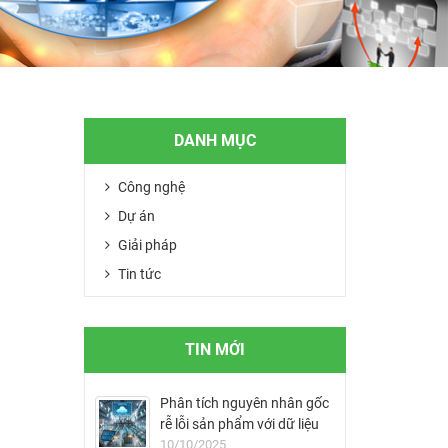
DANH MỤC
Công nghệ
Dự án
Giải pháp
Tin tức
TIN MỚI
Phân tích nguyên nhân gốc
rễ lỗi sản phẩm với dữ liệu
MES
10/10/2025