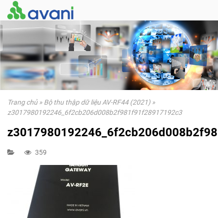
Trang chủ
»
Bộ thu thập dữ liệu AV-RF44 (2021)
»
z3017980192246_6f2cb206d008b2f981f91f28917192c3
z3017980192246_6f2cb206d008b2f98
359