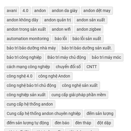
avani
4.0
andon
andon da giày
andon dệt may
andon không dây
andon quản trị
andon sản xuất
andon trong sản xuất
andon wifi
andon zigbee
automation monitoring
báo lỗi
báo lỗi sản xuất
bảo trì bảo dưỡng nhà máy
bảo trì bảo dưỡng sản xuất.
bảo trì công nghiệp
Bảo trì máy chủ động
bảo trì máy móc
cách mạng công nghiệp
chuyển đổi số
CNTT
công nghệ 4.0
công nghệ Andon
công nghệ bảo trì chủ động
công nghệ sản xuất
công nghiệp sản xuất
cung cấp giải pháp phần mềm
cung cấp hệ thống andon
Cung cấp hệ thống andon chuyên nghiệp
đếm sản lượng
đếm sản lượng tự động
đèn báo
đèn tháp
đột dập