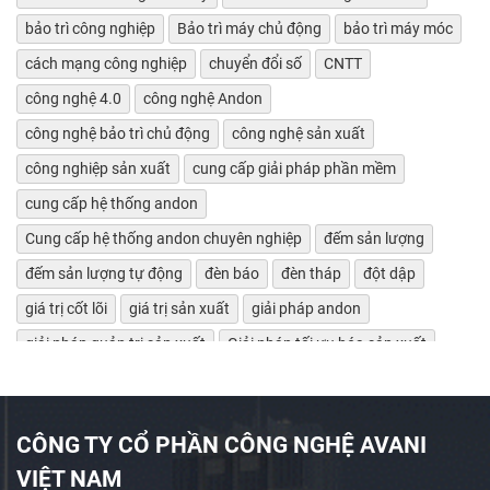
bảo trì công nghiệp
Bảo trì máy chủ động
bảo trì máy móc
cách mạng công nghiệp
chuyển đổi số
CNTT
công nghệ 4.0
công nghệ Andon
công nghệ bảo trì chủ động
công nghệ sản xuất
công nghiệp sản xuất
cung cấp giải pháp phần mềm
cung cấp hệ thống andon
Cung cấp hệ thống andon chuyên nghiệp
đếm sản lượng
đếm sản lượng tự động
đèn báo
đèn tháp
đột dập
giá trị cốt lõi
giá trị sản xuất
giải pháp andon
giải pháp quản trị sản xuất
Giải pháp tối ưu hóa sản xuất
giảm lãng phí
Giám sát bảo trì máy tự động
giám sát chỉ số máy móc
giám sát hiệu suất máy
CÔNG TY CỔ PHẦN CÔNG NGHỆ AVANI
giám sát máy CNC
giám sát máy công cụ
VIỆT NAM
giám sát máy tự động
giám sát máy tự động OEE