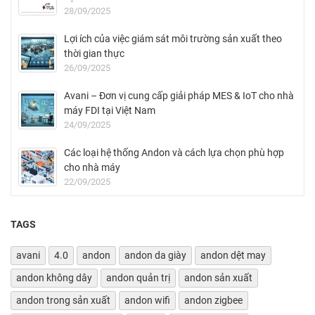
28/09/2025
Lợi ích của việc giám sát môi trường sản xuất theo
thời gian thực
26/09/2025
Avani – Đơn vị cung cấp giải pháp MES & IoT cho nhà
máy FDI tại Việt Nam
24/09/2025
Các loại hệ thống Andon và cách lựa chọn phù hợp
cho nhà máy
22/09/2025
TAGS
avani
4.0
andon
andon da giày
andon dệt may
andon không dây
andon quản trị
andon sản xuất
andon trong sản xuất
andon wifi
andon zigbee