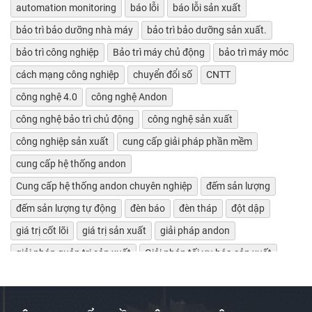
automation monitoring
báo lỗi
báo lỗi sản xuất
bảo trì bảo dưỡng nhà máy
bảo trì bảo dưỡng sản xuất.
bảo trì công nghiệp
Bảo trì máy chủ động
bảo trì máy móc
cách mạng công nghiệp
chuyển đổi số
CNTT
công nghệ 4.0
công nghệ Andon
công nghệ bảo trì chủ động
công nghệ sản xuất
công nghiệp sản xuất
cung cấp giải pháp phần mềm
cung cấp hệ thống andon
Cung cấp hệ thống andon chuyên nghiệp
đếm sản lượng
đếm sản lượng tự động
đèn báo
đèn tháp
đột dập
giá trị cốt lõi
giá trị sản xuất
giải pháp andon
giải pháp quản trị sản xuất
Giải pháp tối ưu hóa sản xuất
giảm lãng phí
Giám sát bảo trì máy tự động
giám sát chỉ số máy móc
giám sát hiệu suất máy