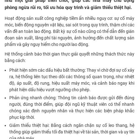
như một giải pháp then chốt, giúp các nhà máy chủ động
phòng ngừa rủi ro, tối ưu hóa quy trình và giảm thiểu thiệt hại.
Hoạt động sản xuất công nghiệp tiềm ẩn nhiều nguy cơ: sự cố máy
móc, biến động nguyên vật liệu, sai sót trong quy trình, thậm chí các
vấn đề an toàn lao động. Bất kỳ sự cố nào cũng có thể dẫn đến gián
đoạn sản xuất, lãng phí tài nguyên, ảnh hưởng đến chất lượng sản
phẩm và gây nguy hiểm cho người lao động.
Hệ thống cảnh báo thời gian thực giải quyết những thách thức này
bằng cách:
Phát hiện sớm các dấu hiệu bất thường: Thay vì chờ đợi sự cố xảy
ra, hệ thống liên tục theo dõi các thông số quan trọng, như nhiệt
độ, áp suất, độ rung, hiệu suất máy móc, và cảnh báo ngay khi
phát hiện dấu hiệu vượt ngưỡng cho phép.
Phản ứng nhanh chóng: Thông tin cảnh báo được gửi đến đúng
người, đúng thời điểm, giúp đội ngũ kỹ thuật viên có thể nhanh
chóng xác định nguyên nhân và thực hiện các biện pháp khắc
phục kịp thời.
Giảm thiểu thiệt hại: Bằng cách ngăn chặn sự cố leo thang, hệ
thống giúp giảm thiểu tối đa thiệt hại về tài sản, thời gian và uy tín
của nhà máy.