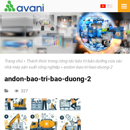
Trang chủ
»
Thách thức trong công tác bảo trì bảo dưỡng của các
nhà máy sản xuất công nghiệp
»
andon-bao-tri-bao-duong-2
andon-bao-tri-bao-duong-2
327