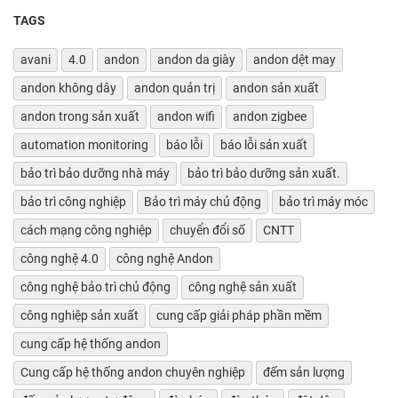
TAGS
avani
4.0
andon
andon da giày
andon dệt may
andon không dây
andon quản trị
andon sản xuất
andon trong sản xuất
andon wifi
andon zigbee
automation monitoring
báo lỗi
báo lỗi sản xuất
bảo trì bảo dưỡng nhà máy
bảo trì bảo dưỡng sản xuất.
bảo trì công nghiệp
Bảo trì máy chủ động
bảo trì máy móc
cách mạng công nghiệp
chuyển đổi số
CNTT
công nghệ 4.0
công nghệ Andon
công nghệ bảo trì chủ động
công nghệ sản xuất
công nghiệp sản xuất
cung cấp giải pháp phần mềm
cung cấp hệ thống andon
Cung cấp hệ thống andon chuyên nghiệp
đếm sản lượng