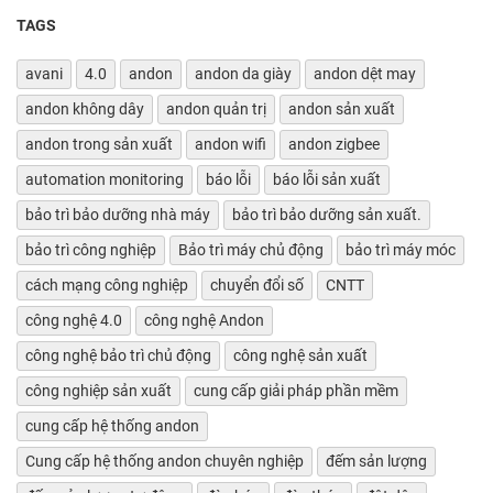
TAGS
avani
4.0
andon
andon da giày
andon dệt may
andon không dây
andon quản trị
andon sản xuất
andon trong sản xuất
andon wifi
andon zigbee
automation monitoring
báo lỗi
báo lỗi sản xuất
bảo trì bảo dưỡng nhà máy
bảo trì bảo dưỡng sản xuất.
bảo trì công nghiệp
Bảo trì máy chủ động
bảo trì máy móc
cách mạng công nghiệp
chuyển đổi số
CNTT
công nghệ 4.0
công nghệ Andon
công nghệ bảo trì chủ động
công nghệ sản xuất
công nghiệp sản xuất
cung cấp giải pháp phần mềm
cung cấp hệ thống andon
Cung cấp hệ thống andon chuyên nghiệp
đếm sản lượng