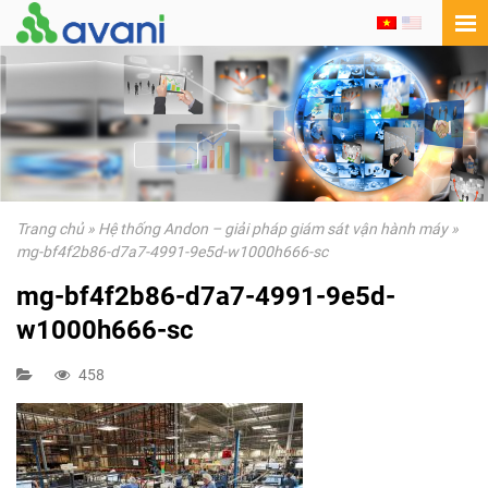
Trang chủ
»
Hệ thống Andon – giải pháp giám sát vận hành máy
»
mg-bf4f2b86-d7a7-4991-9e5d-w1000h666-sc
mg-bf4f2b86-d7a7-4991-9e5d-
w1000h666-sc
458