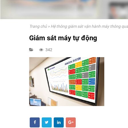
Trang chủ
»
Hệ thông giám sát vận hành máy thông qua 
Giám sát máy tự động
342