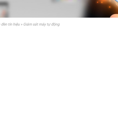
đèn tín hiệu
»
Giám sát máy tự động