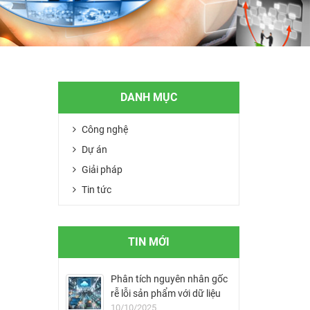
DANH MỤC
Công nghệ
Dự án
Giải pháp
Tin tức
TIN MỚI
Phân tích nguyên nhân gốc
rễ lỗi sản phẩm với dữ liệu
MES
10/10/2025