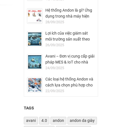
Hệ thống Andon là gì? Ứng
dụng trong nhà máy hiện
đại
28/09/2025
Lợi ích của việc giám sát
môi trường sản xuất theo
thời gian thực
26/09/2025
Avani – Đơn vị cung cấp giải
pháp MES & IoT cho nhà
máy FDI tại Việt Nam
24/09/2025
Các loại hệ thống Andon và
cách lựa chọn phù hợp cho
nhà máy
22/09/2025
TAGS
avani
4.0
andon
andon da giày