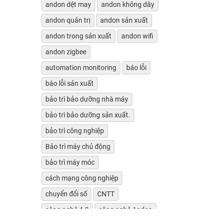
andon dệt may
andon không dây
andon quản trị
andon sản xuất
andon trong sản xuất
andon wifi
andon zigbee
automation monitoring
báo lỗi
báo lỗi sản xuất
bảo trì bảo dưỡng nhà máy
bảo trì bảo dưỡng sản xuất.
bảo trì công nghiệp
Bảo trì máy chủ động
bảo trì máy móc
cách mạng công nghiệp
chuyển đổi số
CNTT
công nghệ 4.0
công nghệ Andon