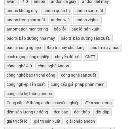
avani
4.0
andon
andon da giày
andon dệt may
andon không dây
andon quản trị
andon sản xuất
andon trong sản xuất
andon wifi
andon zigbee
automation monitoring
báo lỗi
báo lỗi sản xuất
bảo trì bảo dưỡng nhà máy
bảo trì bảo dưỡng sản xuất.
bảo trì công nghiệp
Bảo trì máy chủ động
bảo trì máy móc
cách mạng công nghiệp
chuyển đổi số
CNTT
công nghệ 4.0
công nghệ Andon
công nghệ bảo trì chủ động
công nghệ sản xuất
công nghiệp sản xuất
cung cấp giải pháp phần mềm
cung cấp hệ thống andon
Cung cấp hệ thống andon chuyên nghiệp
đếm sản lượng
đếm sản lượng tự động
đèn báo
đèn tháp
đột dập
giá trị cốt lõi
giá trị sản xuất
giải pháp andon