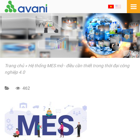
Trang chủ
»
Hệ thống MES mở - điều cần thiết trong thời đại công
nghiệp 4.0
462