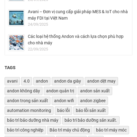
Avani – Đơn vị cung cấp giải pháp MES & IoT cho nhà
máy FDI tại Việt Nam
24/09/2025
Các loại hệ thống Andon và cách lựa chọn phù hợp
cho nhà máy
22/09/2025
TAGS
avani
4.0
andon
andon da giày
andon dệt may
andon không dây
andon quản trị
andon sản xuất
andon trong sản xuất
andon wifi
andon zigbee
automation monitoring
báo lỗi
báo lỗi sản xuất
bảo trì bảo dưỡng nhà máy
bảo trì bảo dưỡng sản xuất.
bảo trì công nghiệp
Bảo trì máy chủ động
bảo trì máy móc