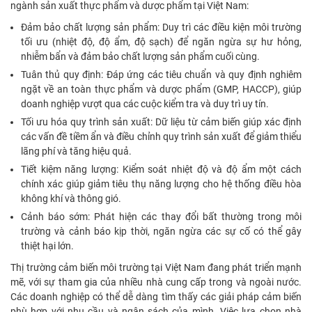
ngành sản xuất thực phẩm và dược phẩm tại Việt Nam:
Đảm bảo chất lượng sản phẩm: Duy trì các điều kiện môi trường
tối ưu (nhiệt độ, độ ẩm, độ sạch) để ngăn ngừa sự hư hỏng,
nhiễm bẩn và đảm bảo chất lượng sản phẩm cuối cùng.
Tuân thủ quy định: Đáp ứng các tiêu chuẩn và quy định nghiêm
ngặt về an toàn thực phẩm và dược phẩm (GMP, HACCP), giúp
doanh nghiệp vượt qua các cuộc kiểm tra và duy trì uy tín.
Tối ưu hóa quy trình sản xuất: Dữ liệu từ cảm biến giúp xác định
các vấn đề tiềm ẩn và điều chỉnh quy trình sản xuất để giảm thiểu
lãng phí và tăng hiệu quả.
Tiết kiệm năng lượng: Kiểm soát nhiệt độ và độ ẩm một cách
chính xác giúp giảm tiêu thụ năng lượng cho hệ thống điều hòa
không khí và thông gió.
Cảnh báo sớm: Phát hiện các thay đổi bất thường trong môi
trường và cảnh báo kịp thời, ngăn ngừa các sự cố có thể gây
thiệt hại lớn.
Thị trường cảm biến môi trường tại Việt Nam đang phát triển mạnh
mẽ, với sự tham gia của nhiều nhà cung cấp trong và ngoài nước.
Các doanh nghiệp có thể dễ dàng tìm thấy các giải pháp cảm biến
phù hợp với nhu cầu và ngân sách của mình. Việc lựa chọn nhà