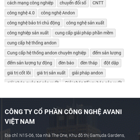
cách mạng công nghiệp
chuyển đổi số
CNTT
công nghệ 4.0
công nghệ Andon
công nghệ bảo trì chủ động
công nghệ sản xuất
công nghiệp sản xuất
cung cấp giải pháp phần mềm
cung cấp hệ thống andon
Cung cấp hệ thống andon chuyên nghiệp
đếm sản lượng
đếm sản lượng tự động
đèn báo
đèn tháp
đột dập
giá trị cốt lõi
giá trị sản xuất
giải pháp andon
giải pháp quản trị sản xuất
Giải pháp tối ưu hóa sản xuất
giảm lãng phí
Giám sát bảo trì máy tự động
giám sát chỉ số máy móc
giám sát hiệu suất máy
CÔNG TY CỔ PHẦN CÔNG NGHỆ AVANI
giám sát máy CNC
giám sát máy công cụ
VIỆT NAM
giám sát máy tự động
giám sát máy tự động OEE
giám sát sản xuất
Giám sát sản xuất công nghiệp
Địa chỉ: N15-06, tòa nhà The One, Khu đô thị Gamuda Gardens,