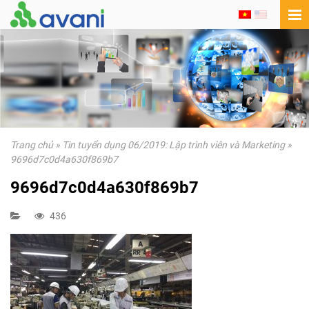
Trang chủ
»
Tin tuyển dụng 06/2019: Lập trình viên và Marketing
»
9696d7c0d4a630f869b7
9696d7c0d4a630f869b7
436