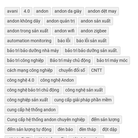
avani
4.0
andon
andon da giày
andon dệt may
andon không dây
andon quản trị
andon sản xuất
andon trong sản xuất
andon wifi
andon zigbee
automation monitoring
báo lỗi
báo lỗi sản xuất
bảo trì bảo dưỡng nhà máy
bảo trì bảo dưỡng sản xuất.
bảo trì công nghiệp
Bảo trì máy chủ động
bảo trì máy móc
cách mạng công nghiệp
chuyển đổi số
CNTT
công nghệ 4.0
công nghệ Andon
công nghệ bảo trì chủ động
công nghệ sản xuất
công nghiệp sản xuất
cung cấp giải pháp phần mềm
cung cấp hệ thống andon
Cung cấp hệ thống andon chuyên nghiệp
đếm sản lượng
đếm sản lượng tự động
đèn báo
đèn tháp
đột dập