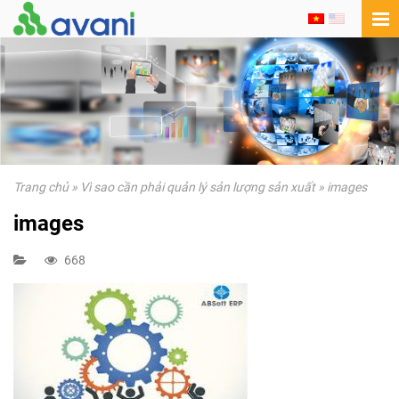
Trang chủ
»
Vì sao cần phải quản lý sản lượng sản xuất
»
images
images
668