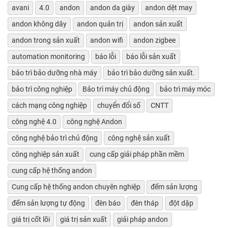
avani
4.0
andon
andon da giày
andon dệt may
andon không dây
andon quản trị
andon sản xuất
andon trong sản xuất
andon wifi
andon zigbee
automation monitoring
báo lỗi
báo lỗi sản xuất
bảo trì bảo dưỡng nhà máy
bảo trì bảo dưỡng sản xuất.
bảo trì công nghiệp
Bảo trì máy chủ động
bảo trì máy móc
cách mạng công nghiệp
chuyển đổi số
CNTT
công nghệ 4.0
công nghệ Andon
công nghệ bảo trì chủ động
công nghệ sản xuất
công nghiệp sản xuất
cung cấp giải pháp phần mềm
cung cấp hệ thống andon
Cung cấp hệ thống andon chuyên nghiệp
đếm sản lượng
đếm sản lượng tự động
đèn báo
đèn tháp
đột dập
giá trị cốt lõi
giá trị sản xuất
giải pháp andon