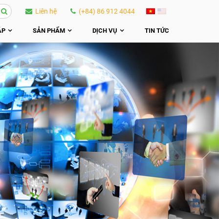
Liên hệ
(+84) 86 912 4044
ÁP
SẢN PHẨM
DỊCH VỤ
TIN TỨC