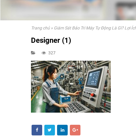
Trang chủ
»
Giám Sát Bảo Trì Máy Tự Động Là Gì? Lợi Í
Designer (1)
327