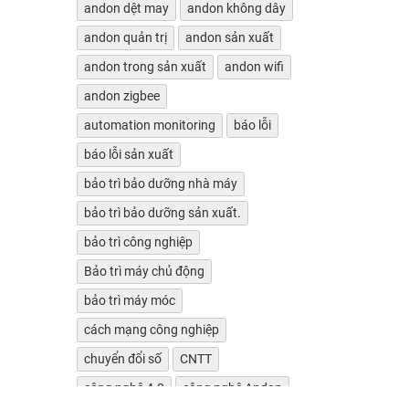
andon dệt may
andon không dây
andon quản trị
andon sản xuất
andon trong sản xuất
andon wifi
andon zigbee
automation monitoring
báo lỗi
báo lỗi sản xuất
bảo trì bảo dưỡng nhà máy
bảo trì bảo dưỡng sản xuất.
bảo trì công nghiệp
Bảo trì máy chủ động
bảo trì máy móc
cách mạng công nghiệp
chuyển đổi số
CNTT
công nghệ 4.0
công nghệ Andon