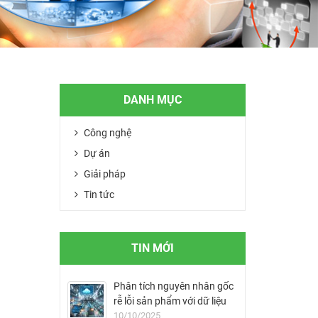
DANH MỤC
Công nghệ
Dự án
Giải pháp
Tin tức
TIN MỚI
Phân tích nguyên nhân gốc
rễ lỗi sản phẩm với dữ liệu
MES
10/10/2025