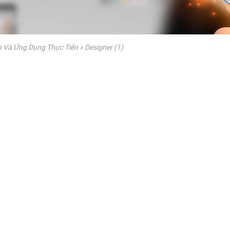
ch Và Ứng Dụng Thực Tiễn
»
Designer (1)