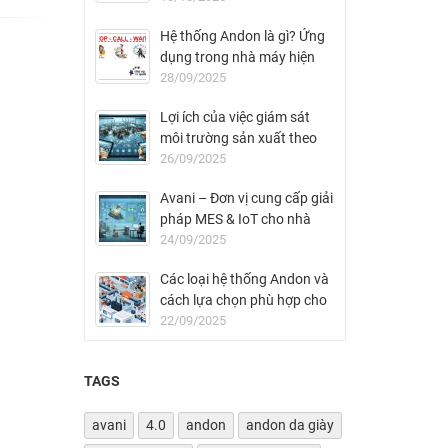
Hệ thống Andon là gì? Ứng
dụng trong nhà máy hiện
đại
28/09/2025
Lợi ích của việc giám sát
môi trường sản xuất theo
thời gian thực
26/09/2025
Avani – Đơn vị cung cấp giải
pháp MES & IoT cho nhà
máy FDI tại Việt Nam
24/09/2025
Các loại hệ thống Andon và
cách lựa chọn phù hợp cho
nhà máy
22/09/2025
TAGS
avani
4.0
andon
andon da giày