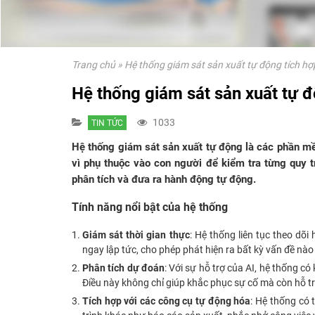
Trang chủ
»
Hệ thống giám sát sản xuất tự động tích hợ
Hệ thống giám sát sản xuất tự đ
1033
TIN TỨC
Hệ thống giám sát sản xuất tự động là các phần mềm
vì phụ thuộc vào con người để kiểm tra từng quy t
phân tích và đưa ra hành động tự động.
Tính năng nổi bật của hệ thống
Giám sát thời gian thực
: Hệ thống liên tục theo dõ
ngay lập tức, cho phép phát hiện ra bất kỳ vấn đề nào
Phân tích dự đoán
: Với sự hỗ trợ của AI, hệ thống có
Điều này không chỉ giúp khắc phục sự cố mà còn hỗ trợ
Tích hợp với các công cụ tự động hóa
: Hệ thống có 