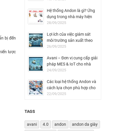
Hệ thống Andon là gì? Ứng
dụng trong nhà máy hiện
đại
28/09/2025
Lợi ích của việc giám sát
ẩn bị đến
môi trường sản xuất theo
thời gian thực
26/09/2025
hiến lược
Avani – Đơn vị cung cấp giải
pháp MES & IoT cho nhà
máy FDI tại Việt Nam
24/09/2025
Các loại hệ thống Andon và
cách lựa chọn phù hợp cho
nhà máy
22/09/2025
TAGS
avani
4.0
andon
andon da giày