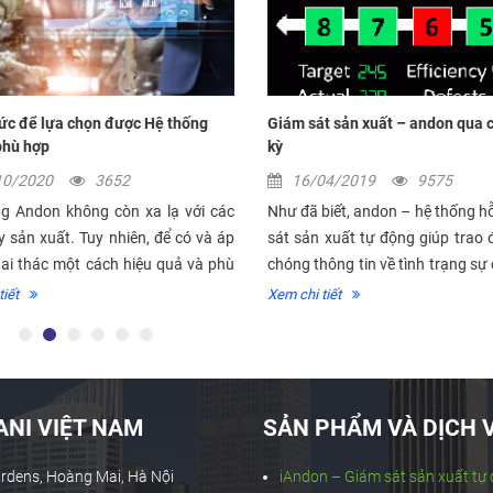
ức để lựa chọn được Hệ thống
Giám sát sản xuất – andon qua c
hù hợp
kỳ
10/2020
3652
16/04/2019
9575
g Andon không còn xa lạ với các
Như đã biết, andon – hệ thống hỗ
sản xuất. Tuy nhiên, để có và áp
sát sản xuất tự động giúp trao 
ai thác một cách hiệu quả và phù
chóng thông tin về tình trạng sự c
có phải nhà máy nào cũng làm...
dây chuyền sản xuất, giúp...
iết
Xem chi tiết
NI VIỆT NAM
SẢN PHẨM VÀ DỊCH 
ardens, Hoàng Mai, Hà Nội
iAndon – Giám sát sản xuất tự