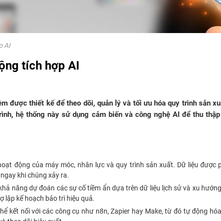
p AI
ộng tích hợp AI
 được thiết kế để theo dõi, quản lý và tối ưu hóa quy trình sản xu
rình, hệ thống này sử dụng cảm biến và công nghệ AI để thu thập 
i hoạt động của máy móc, nhân lực và quy trình sản xuất. Dữ liệu được 
 ngay khi chúng xảy ra.
 khả năng dự đoán các sự cố tiềm ẩn dựa trên dữ liệu lịch sử và xu hướng 
 lập kế hoạch bảo trì hiệu quả.
thể kết nối với các công cụ như n8n, Zapier hay Make, từ đó tự động hó