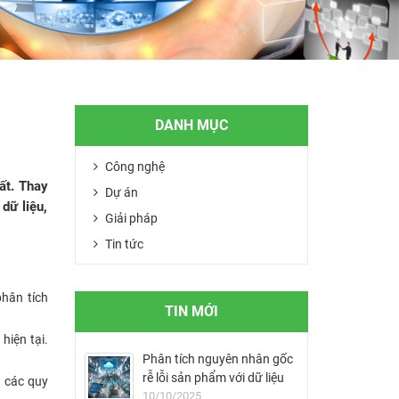
DANH MỤC
Công nghệ
ất. Thay
Dự án
dữ liệu,
Giải pháp
Tin tức
phân tích
TIN MỚI
hiện tại.
Phân tích nguyên nhân gốc
rễ lỗi sản phẩm với dữ liệu
a các quy
MES
10/10/2025