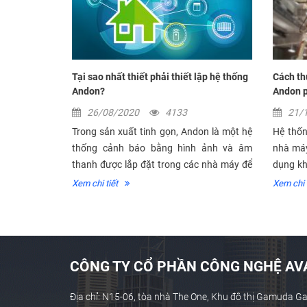
ản xuất
Tại sao nhất thiết phải thiết lập hệ thống
Cách th
Andon?
Andon p
26/08/2020
4133
21/
giám sát sản
Trong sản xuất tinh gọn, Andon là một hệ
Hệ thốn
 quan trọng
thống cảnh báo bằng hình ảnh và âm
nhà máy 
 hoạt động,
thanh được lắp đặt trong các nhà máy để
dụng kh
n chất...
báo hiệu các lỗi trong dây chuyền sản...
hợp thì 
Xem chi tiết
Xem chi t
CÔNG TY CỔ PHẦN CÔNG NGHỆ AVA
Địa chỉ: N15-06, tòa nhà The One, Khu đô thị Gamuda G