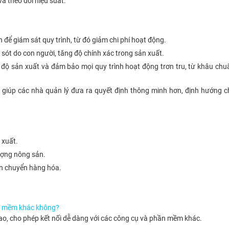
à theo dõi hiệu suất.
n để giám sát quy trình, từ đó giảm chi phí hoạt động.
i sót do con người, tăng độ chính xác trong sản xuất.
 độ sản xuất và đảm bảo mọi quy trình hoạt động trơn tru, từ khâu chu
g giúp các nhà quản lý đưa ra quyết định thông minh hơn, định hướng c
 xuất.
lượng nông sản.
ận chuyển hàng hóa.
ần mềm khác không?
cao, cho phép kết nối dễ dàng với các công cụ và phần mềm khác.