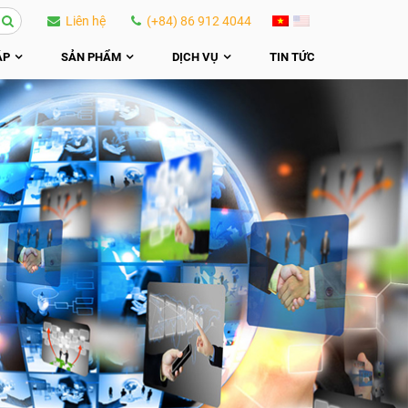
Liên hệ
(+84) 86 912 4044
ÁP
SẢN PHẨM
DỊCH VỤ
TIN TỨC