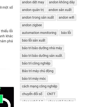
andon dệt may
andon không dây
ới một số
andon quản trị
andon sản xuất
andon trong sản xuất
andon wifi
andon zigbee
thiểu lỗi
automation monitoring
báo lỗi
cạnh khác
báo lỗi sản xuất
 khám phá
bảo trì bảo dưỡng nhà máy
bảo trì bảo dưỡng sản xuất.
bảo trì công nghiệp
Bảo trì máy chủ động
bảo trì máy móc
cách mạng công nghiệp
chuyển đổi số
CNTT
công nghệ 4.0
công nghệ Andon