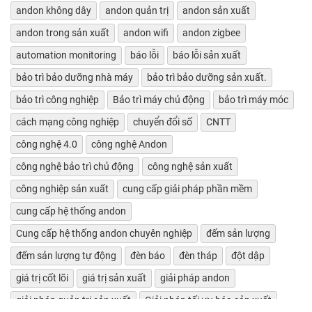
andon không dây
andon quản trị
andon sản xuất
andon trong sản xuất
andon wifi
andon zigbee
automation monitoring
báo lỗi
báo lỗi sản xuất
bảo trì bảo dưỡng nhà máy
bảo trì bảo dưỡng sản xuất.
bảo trì công nghiệp
Bảo trì máy chủ động
bảo trì máy móc
cách mạng công nghiệp
chuyển đổi số
CNTT
công nghệ 4.0
công nghệ Andon
công nghệ bảo trì chủ động
công nghệ sản xuất
công nghiệp sản xuất
cung cấp giải pháp phần mềm
cung cấp hệ thống andon
Cung cấp hệ thống andon chuyên nghiệp
đếm sản lượng
đếm sản lượng tự động
đèn báo
đèn tháp
đột dập
giá trị cốt lõi
giá trị sản xuất
giải pháp andon
giải pháp quản trị sản xuất
Giải pháp tối ưu hóa sản xuất