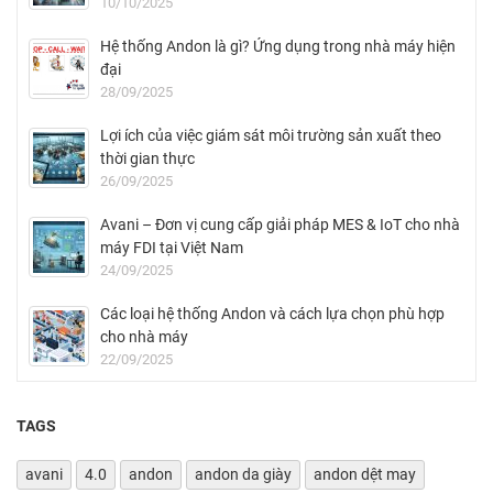
10/10/2025
Hệ thống Andon là gì? Ứng dụng trong nhà máy hiện
đại
28/09/2025
Lợi ích của việc giám sát môi trường sản xuất theo
thời gian thực
26/09/2025
Avani – Đơn vị cung cấp giải pháp MES & IoT cho nhà
máy FDI tại Việt Nam
24/09/2025
Các loại hệ thống Andon và cách lựa chọn phù hợp
cho nhà máy
22/09/2025
TAGS
avani
4.0
andon
andon da giày
andon dệt may