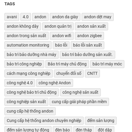
TAGS
avani
4.0
andon
andon da giày
andon dệt may
andon không dây
andon quản trị
andon sản xuất
andon trong sản xuất
andon wifi
andon zigbee
automation monitoring
báo lỗi
báo lỗi sản xuất
bảo trì bảo dưỡng nhà máy
bảo trì bảo dưỡng sản xuất.
bảo trì công nghiệp
Bảo trì máy chủ động
bảo trì máy móc
cách mạng công nghiệp
chuyển đổi số
CNTT
công nghệ 4.0
công nghệ Andon
công nghệ bảo trì chủ động
công nghệ sản xuất
công nghiệp sản xuất
cung cấp giải pháp phần mềm
cung cấp hệ thống andon
Cung cấp hệ thống andon chuyên nghiệp
đếm sản lượng
đếm sản lượng tự động
đèn báo
đèn tháp
đột dập