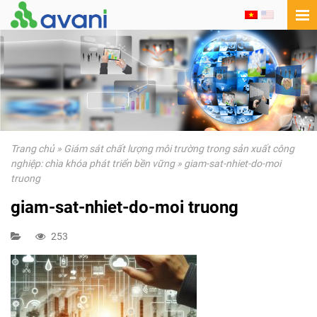
Trang chủ
»
Giám sát chất lượng môi trường trong sản xuất công
nghiệp: chìa khóa phát triển bền vững
»
giam-sat-nhiet-do-moi
truong
giam-sat-nhiet-do-moi truong
253