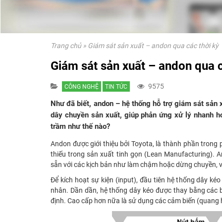
Trang chủ
»
Giám sát sản xuất – andon qua các thời kỳ
Giám sát sản xuất – andon qua c
9575
CÔNG NGHỆ
TIN TỨC
Như đã biết, andon – hệ thống hỗ trợ giám sát sản x
dây chuyền sản xuất, giúp phản ứng xử lý nhanh h
trầm như thế nào?
Andon được giới thiệu bởi Toyota, là thành phần trong
thiếu trong sản xuất tinh gọn (Lean Manufacturing). 
sẵn với các kịch bản như làm chậm hoặc dừng chuyền, 
Để kích hoạt sự kiện (input), đầu tiên hệ thống dây k
nhân. Dần dần, hệ thống dây kéo được thay bằng các b
định. Cao cấp hơn nữa là sử dụng các cảm biến (quang họ