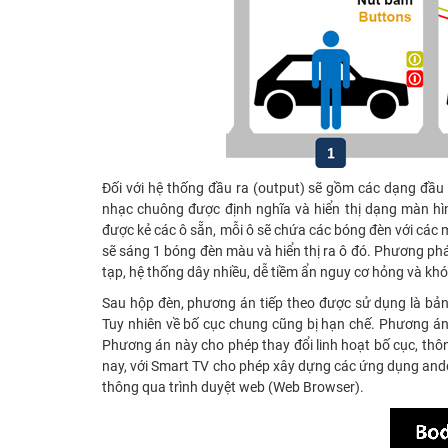
Đối với hệ thống đầu ra (output) sẽ gồm các dạng đầu ra
nhạc chuông được định nghĩa và hiển thị dạng màn hì
được kẻ các ô sẵn, mỗi ô sẽ chứa các bóng đèn với các mà
sẽ sáng 1 bóng đèn màu và hiển thị ra ô đó. Phương pháp
tạp, hệ thống dây nhiều, dễ tiềm ẩn nguy cơ hỏng và khó 
Sau hộp đèn, phương án tiếp theo được sử dụng là bảng đ
Tuy nhiên về bố cục chung cũng bị hạn chế. Phương án 
Phương án này cho phép thay đổi linh hoạt bố cục, thô
nay, với Smart TV cho phép xây dựng các ứng dụng and
thông qua trình duyệt web (Web Browser).