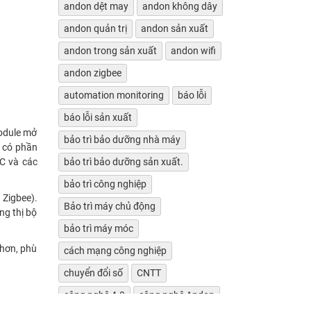
andon dệt may
andon không dây
andon quản trị
andon sản xuất
andon trong sản xuất
andon wifi
andon zigbee
automation monitoring
báo lỗi
báo lỗi sản xuất
module mở
bảo trì bảo dưỡng nhà máy
h có phần
LC và các
bảo trì bảo dưỡng sản xuất.
bảo trì công nghiệp
 Zigbee).
Bảo trì máy chủ động
ng thị bộ
bảo trì máy móc
 hơn, phù
cách mạng công nghiệp
chuyển đổi số
CNTT
công nghệ 4.0
công nghệ Andon