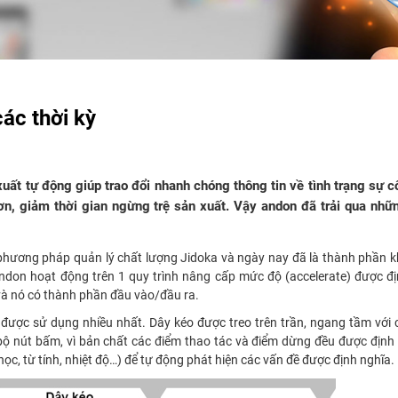
ác thời kỳ
uất tự động giúp trao đổi nhanh chóng thông tin về tình trạng sự cố
ơn, giảm thời gian ngừng trệ sản xuất. Vậy andon đã trải qua nhữ
 phương pháp quản lý chất lượng Jidoka và ngày nay đã là thành phần 
Andon hoạt động trên 1 quy trình nâng cấp mức độ (accelerate) được đ
và nó có thành phần đầu vào/đầu ra.
éo được sử dụng nhiều nhất. Dây kéo được treo trên trần, ngang tầm với
ộ nút bấm, vì bản chất các điểm thao tác và điểm dừng đều được định
c, từ tính, nhiệt độ…) để tự động phát hiện các vấn đề được định nghĩa.