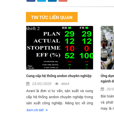
TIN TỨC LIÊN QUAN
triển khai
Cung cấp hệ thống andon chuyên nghiệp
Ứng dụn
ngành d
23/02/2020
4664
20/
Avani là đơn vị tư vấn, sản xuất và cung
iện nay, xu
Bài toán
cấp hệ thống andon chuyên nghiệp trong
ang dần nổi
và phát
sản xuất công nghiệp. Năng lực về ứng
hiệp chuyển
may là 
dụng công nghệ và quy trình chuyên
Xem chi tiết