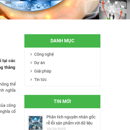
DANH MỤC
Công nghệ
 tại các
Dự án
ng thăng
Giải pháp
Tin tức
không thể
ịnh nghĩa
TIN MỚI
 của công
 nghĩa cố
Phân tích nguyên nhân gốc
rễ lỗi sản phẩm với dữ liệu
MES
10/10/2025