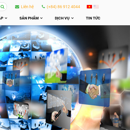
Liên hệ
(+84) 86 912 4044
ÁP
SẢN PHẨM
DỊCH VỤ
TIN TỨC