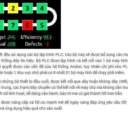
ết đều sử dụng các bộ lập trình PLC. Các bộ này sẽ được bổ sung các 
 thống dây tín hiệu. Bộ PLC được lập trình và kết nối vào 1 bộ máy tín
i quyết được các vấn đề của hệ thống Andon, tuy nhiên chi phí cho P
ền hoặc 1 khu vực nhỏ phải có ít nhất 01 bộ máy tính để chạy phầ mềm.
những bộ thiết bị đầu cuối, được kết nối qua dây hoặc không dây (Wifi,
trung, các trạm/dây chuyền có thể kết nối về máy chủ mà không cần tra
ết nối linh hoạt, dễ dàng vận hành, bảo trì mà có giá thành tốt hơn hẳn.
ng được nâng cấp và tối ưu mạnh mẽ để ngày càng đáp ứng yêu cầu tốt
 và ứng dụng hiệu quả cho sản xuất.