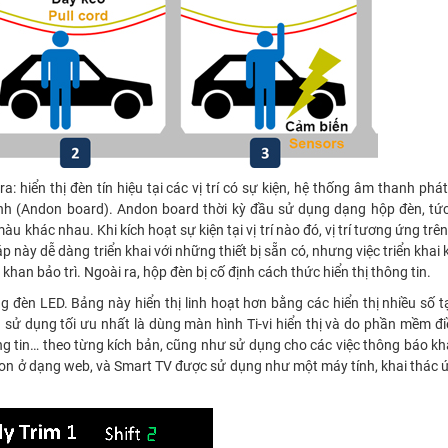
: hiển thị đèn tín hiệu tại các vị trí có sự kiện, hệ thống âm thanh phá
nh (Andon board). Andon board thời kỳ đầu sử dụng dạng hộp đèn, tức
u khác nhau. Khi kích hoạt sự kiện tại vị trí nào đó, vị trí tương ứng trê
 này dễ dàng triển khai với những thiết bị sẵn có, nhưng việc triển khai
khan bảo trì. Ngoài ra, hộp đèn bị cố định cách thức hiển thị thông tin.
èn LED. Bảng này hiển thị linh hoạt hơn bằng các hiển thị nhiều số tại 
sử dụng tối ưu nhất là dùng màn hình Ti-vi hiển thị và do phần mềm đi
ng tin… theo từng kích bản, cũng như sử dụng cho các việc thông báo k
on ở dạng web, và Smart TV được sử dụng như một máy tính, khai thác