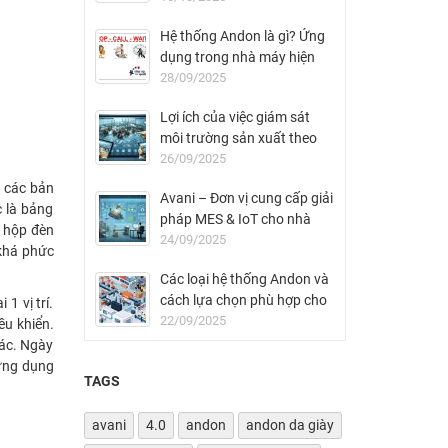
Hệ thống Andon là gì? Ứng
dụng trong nhà máy hiện
đại
28/09/2025
Lợi ích của việc giám sát
môi trường sản xuất theo
thời gian thực
26/09/2025
t các bản
Avani – Đơn vị cung cấp giải
 là bảng
pháp MES & IoT cho nhà
n hộp đèn
máy FDI tại Việt Nam
24/09/2025
 khá phức
Các loại hệ thống Andon và
cách lựa chọn phù hợp cho
1 vị trí.
nhà máy
22/09/2025
ều khiển.
hác. Ngày
 ứng dụng
TAGS
avani
4.0
andon
andon da giày