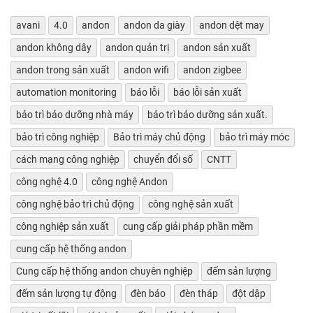
avani
4.0
andon
andon da giày
andon dệt may
andon không dây
andon quản trị
andon sản xuất
andon trong sản xuất
andon wifi
andon zigbee
automation monitoring
báo lỗi
báo lỗi sản xuất
bảo trì bảo dưỡng nhà máy
bảo trì bảo dưỡng sản xuất.
bảo trì công nghiệp
Bảo trì máy chủ động
bảo trì máy móc
cách mạng công nghiệp
chuyển đổi số
CNTT
công nghệ 4.0
công nghệ Andon
công nghệ bảo trì chủ động
công nghệ sản xuất
công nghiệp sản xuất
cung cấp giải pháp phần mềm
cung cấp hệ thống andon
Cung cấp hệ thống andon chuyên nghiệp
đếm sản lượng
đếm sản lượng tự động
đèn báo
đèn tháp
đột dập