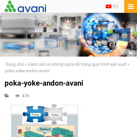
Trang chủ
»
Giám sát và phòng ngừa lỗi trong quá trình sản xuất
»
poka-yoke-andon-avani
poka-yoke-andon-avani
476