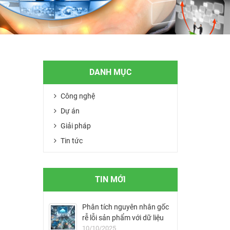
DANH MỤC
Công nghệ
Dự án
Giải pháp
Tin tức
TIN MỚI
Phân tích nguyên nhân gốc
rễ lỗi sản phẩm với dữ liệu
MES
10/10/2025