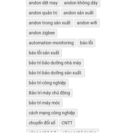
andon dệt may
andon không dây
andon quản trị
andon sản xuất
andon trong sản xuất
andon wifi
andon zigbee
automation monitoring
báo lỗi
báo lỗi sản xuất
bảo trì bảo dưỡng nhà máy
bảo trì bảo dưỡng sản xuất.
bảo trì công nghiệp
Bảo trì máy chủ động
bảo trì máy móc
cách mạng công nghiệp
chuyển đổi số
CNTT
công nghệ 4.0
công nghệ Andon