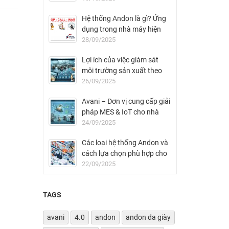
Hệ thống Andon là gì? Ứng
dụng trong nhà máy hiện
đại
28/09/2025
Lợi ích của việc giám sát
môi trường sản xuất theo
thời gian thực
26/09/2025
Avani – Đơn vị cung cấp giải
pháp MES & IoT cho nhà
máy FDI tại Việt Nam
24/09/2025
Các loại hệ thống Andon và
cách lựa chọn phù hợp cho
nhà máy
22/09/2025
TAGS
avani
4.0
andon
andon da giày