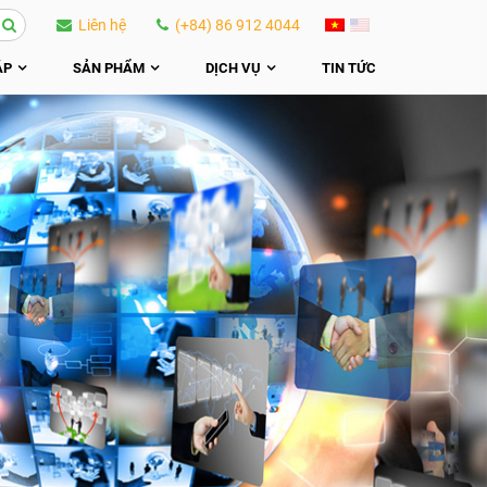
Liên hệ
(+84) 86 912 4044
ÁP
SẢN PHẨM
DỊCH VỤ
TIN TỨC