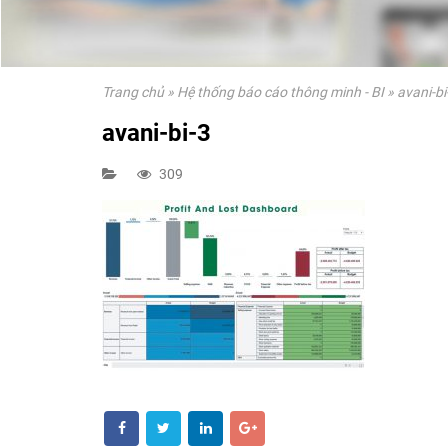
Trang chủ
»
Hệ thống báo cáo thông minh - BI
»
avani-bi
avani-bi-3
309