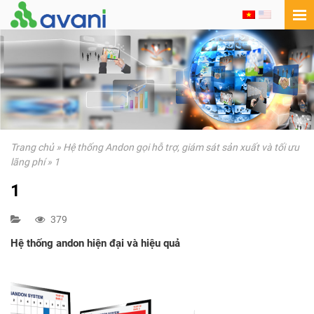
Trang chủ
»
Hệ thống Andon gọi hỗ trợ, giám sát sản xuất và tối ưu
lãng phí
»
1
1
379
Hệ thống andon hiện đại và hiệu quả