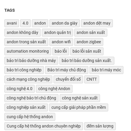
TAGS
avani
4.0
andon
andon da giày
andon dệt may
andon không dây
andon quản trị
andon sản xuất
andon trong sản xuất
andon wifi
andon zigbee
automation monitoring
báo lỗi
báo lỗi sản xuất
bảo trì bảo dưỡng nhà máy
bảo trì bảo dưỡng sản xuất.
bảo trì công nghiệp
Bảo trì máy chủ động
bảo trì máy móc
cách mạng công nghiệp
chuyển đổi số
CNTT
công nghệ 4.0
công nghệ Andon
công nghệ bảo trì chủ động
công nghệ sản xuất
công nghiệp sản xuất
cung cấp giải pháp phần mềm
cung cấp hệ thống andon
Cung cấp hệ thống andon chuyên nghiệp
đếm sản lượng