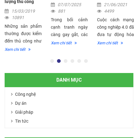
lượng thủ công
07/07/2025
21/06/2021
15/03/2019
881
4499
10891
Trong bối cảnh
Cuộc cách mạng
Những sản phẩm
cạnh tranh ngày
công nghiệp 4.0 đã
thường được kiểm
càng gay gắt, các
đưa tự động hóa
đếm thủ công như
doanh nghiệp tại
lên một tầm cao
Xem chi tiết
Xem chi tiết
may mặc, da giày
Việt Nam đang tìm
mới, mỗi nhà máy
Xem chi tiết
hoặc cơ khí…cần
kiếm những giải
sẽ ứng dụng các
phải được kiểm
pháp tiên tiến để
thành tựu của
đếm sản lượng và
tối ưu hóa hoạt
công nghệ sản
ghi nhận một các
động, giảm chi phí
xuất tiên tiến với
DANH MỤC
tự động, đồng...
và nâng...
khả...
Công nghệ
Dự án
Giải pháp
Tin tức