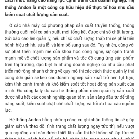
cách thức nâng cao năng lực cạnh tranh của doanh nghiệp. Hệ
thống Andon là một công cụ hữu hiệu để thực tế hóa nhu cầu
kiểm soát chất lượng sản xuất.
Ở các nhà máy có phương pháp sản xuất truyền thống, thông
thường cuối mỗi ca sản xuất mới tổng kết được chỉ số chất lượng.
Gửi báo cáo lên quản lý, nếu chỉ số chất lượng thấp thì sẽ phải tiến
hành hiệu chỉnh, sửa lỗi và làm bổ sung sau đó. Tuy nhiên, cùng với
sự phát triển mạnh mẽ của khoa học công nghệ, sự cạnh tranh
mạnh mẽ về chất lượng sản phẩm và tốc độ cung ứng sản phẩm
trên thị trường, đặc biệt là những doanh nghiệp có nhu cầu phát
triển mở rộng nhanh chóng về quy mô thì các cách thức quản lý thủ
công đơn giản sẽ kéo các doanh nghiệp sản xuất trở nên tụt hậu,
kém tính cạnh tranh và khó kiểm soát tốt hoạt động sản xuất của
mình. Đó cũng là lý do các hệ thống phần mềm quản lý sản xuất
được hầu hết các doanh nghiệp quan tâm, sẵn sàng đầu tư để tăng
năng suất, kiểm soát chặt chẽ chất lượng và tối ưu hóa các nguồn
lực.
Hệ thống Andon bằng những công cụ ghi nhận thông tin sẽ giúp
giám sát và theo dõi tình trạng chất lượng ngay tức thì, nếu vượt
qua ngưỡng an toàn được thiết lập sẵn thì hệ thống sẽ lập tức có