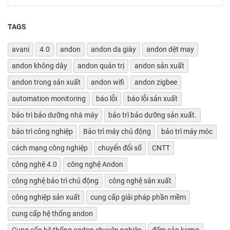
TAGS
avani
4.0
andon
andon da giày
andon dệt may
andon không dây
andon quản trị
andon sản xuất
andon trong sản xuất
andon wifi
andon zigbee
automation monitoring
báo lỗi
báo lỗi sản xuất
bảo trì bảo dưỡng nhà máy
bảo trì bảo dưỡng sản xuất.
bảo trì công nghiệp
Bảo trì máy chủ động
bảo trì máy móc
cách mạng công nghiệp
chuyển đổi số
CNTT
công nghệ 4.0
công nghệ Andon
công nghệ bảo trì chủ động
công nghệ sản xuất
công nghiệp sản xuất
cung cấp giải pháp phần mềm
cung cấp hệ thống andon