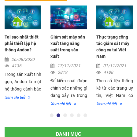
Tại sao nhất thiết
Giám sát máy sản
Thực trạng công
phải thiết lập hệ
xuất tăng năng
tác giám sát máy
thống Andon?
suất trong sản
công cụ tại Việt
xuất
Nam
26/08/2020
4136
17/11/2021
01/11/2021
3819
4188
Trong sản xuất tinh
Để kiểm soát được
Theo số liệu thống
gọn, Andon là một
chính xác những gì
kê từ các trang uy
hệ thống cảnh báo
đang xảy ra trong
tín, Việt Nam có
bằng hình ảnh và
Xem chi tiết
quá trình gia công
hơn 3000 doanh
âm thanh được lắp
Xem chi tiết
Xem chi tiết
sản xuất, hệ thống
nghiệp trong
đặt trong các nhà
phần mềm iAndon -
ngành cơ khí, 50%
máy để báo hiệu
giải pháp giám sát
trong số đó là chế
các lỗi trong dây
máy công cụ CNC
tạo, sản xuất và
chuyền sản...
DANH MỤC