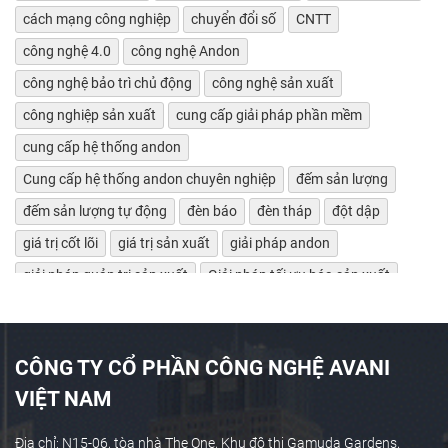
cách mạng công nghiệp
chuyển đổi số
CNTT
công nghệ 4.0
công nghệ Andon
công nghệ bảo trì chủ động
công nghệ sản xuất
công nghiệp sản xuất
cung cấp giải pháp phần mềm
cung cấp hệ thống andon
Cung cấp hệ thống andon chuyên nghiệp
đếm sản lượng
đếm sản lượng tự động
đèn báo
đèn tháp
đột dập
giá trị cốt lõi
giá trị sản xuất
giải pháp andon
giải pháp quản trị sản xuất
Giải pháp tối ưu hóa sản xuất
giảm lãng phí
Giám sát bảo trì máy tự động
giám sát chỉ số máy móc
giám sát hiệu suất máy
CÔNG TY CỔ PHẦN CÔNG NGHỆ AVANI
giám sát máy CNC
giám sát máy công cụ
VIỆT NAM
giám sát máy tự động
giám sát máy tự động OEE
giám sát sản xuất
Giám sát sản xuất công nghiệp
Địa chỉ: N15-06, tòa nhà The One, Khu đô thị Gamuda Gardens,