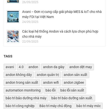
26/09/2025
Avani – Đơn vị cung cấp giải pháp MES & IoT cho nhà
máy FDI tại Việt Nam
24/09/2025
Các loại hệ thống Andon và cách lựa chọn phù hợp
cho nhà máy
22/09/2025
TAGS
avani
4.0
andon
andon da giày
andon dệt may
andon không dây
andon quản trị
andon sản xuất
andon trong sản xuất
andon wifi
andon zigbee
automation monitoring
báo lỗi
báo lỗi sản xuất
bảo trì bảo dưỡng nhà máy
bảo trì bảo dưỡng sản xuất.
bảo trì công nghiệp
Bảo trì máy chủ động
bảo trì máy móc