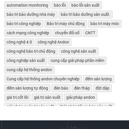
automation monitoring
báo lỗi
báo lỗi sản xuất
bảo trì bảo dưỡng nhà máy
bảo trì bảo dưỡng sản xuất.
bảo trì công nghiệp
Bảo trì máy chủ động
bảo trì máy móc
cách mạng công nghiệp
chuyển đổi số
CNTT
công nghệ 4.0
công nghệ Andon
công nghệ bảo trì chủ động
công nghệ sản xuất
công nghiệp sản xuất
cung cấp giải pháp phần mềm
cung cấp hệ thống andon
Cung cấp hệ thống andon chuyên nghiệp
đếm sản lượng
đếm sản lượng tự động
đèn báo
đèn tháp
đột dập
giá trị cốt lõi
giá trị sản xuất
giải pháp andon
giải pháp quản trị sản xuất
Giải pháp tối ưu hóa sản xuất
giảm lãng phí
Giám sát bảo trì máy tự động
giám sát chỉ số máy móc
giám sát hiệu suất máy