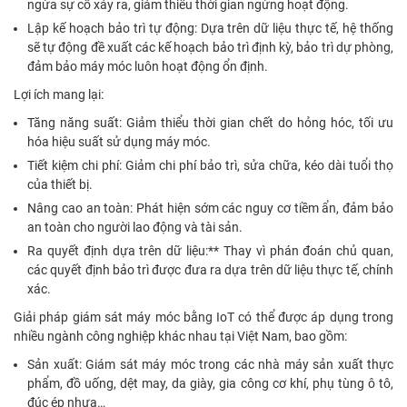
ngừa sự cố xảy ra, giảm thiểu thời gian ngừng hoạt động.
Lập kế hoạch bảo trì tự động: Dựa trên dữ liệu thực tế, hệ thống
sẽ tự động đề xuất các kế hoạch bảo trì định kỳ, bảo trì dự phòng,
đảm bảo máy móc luôn hoạt động ổn định.
Lợi ích mang lại:
Tăng năng suất: Giảm thiểu thời gian chết do hỏng hóc, tối ưu
hóa hiệu suất sử dụng máy móc.
Tiết kiệm chi phí: Giảm chi phí bảo trì, sửa chữa, kéo dài tuổi thọ
của thiết bị.
Nâng cao an toàn: Phát hiện sớm các nguy cơ tiềm ẩn, đảm bảo
an toàn cho người lao động và tài sản.
Ra quyết định dựa trên dữ liệu:** Thay vì phán đoán chủ quan,
các quyết định bảo trì được đưa ra dựa trên dữ liệu thực tế, chính
xác.
Giải pháp giám sát máy móc bằng IoT có thể được áp dụng trong
nhiều ngành công nghiệp khác nhau tại Việt Nam, bao gồm:
Sản xuất: Giám sát máy móc trong các nhà máy sản xuất thực
phẩm, đồ uống, dệt may, da giày, gia công cơ khí, phụ tùng ô tô,
đúc ép nhựa…