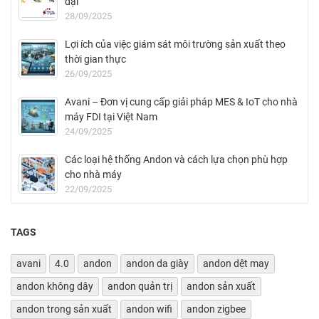
đại
28/09/2025
Lợi ích của việc giám sát môi trường sản xuất theo
thời gian thực
26/09/2025
Avani – Đơn vị cung cấp giải pháp MES & IoT cho nhà
máy FDI tại Việt Nam
24/09/2025
Các loại hệ thống Andon và cách lựa chọn phù hợp
cho nhà máy
22/09/2025
TAGS
avani
4.0
andon
andon da giày
andon dệt may
andon không dây
andon quản trị
andon sản xuất
andon trong sản xuất
andon wifi
andon zigbee