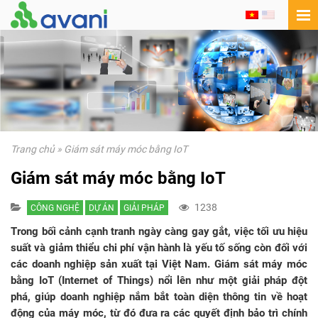
Trang chủ
»
Giám sát máy móc bằng IoT
Giám sát máy móc bằng IoT
1238
CÔNG NGHỆ
DỰ ÁN
GIẢI PHÁP
Trong bối cảnh cạnh tranh ngày càng gay gắt, việc tối ưu hiệu
suất và giảm thiểu chi phí vận hành là yếu tố sống còn đối với
các doanh nghiệp sản xuất tại Việt Nam. Giám sát máy móc
bằng IoT (Internet of Things) nổi lên như một giải pháp đột
phá, giúp doanh nghiệp nắm bắt toàn diện thông tin về hoạt
động của máy móc, từ đó đưa ra các quyết định bảo trì chính