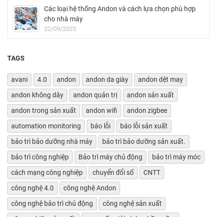
Các loại hệ thống Andon và cách lựa chọn phù hợp
cho nhà máy
22/09/2025
TAGS
avani
4.0
andon
andon da giày
andon dệt may
andon không dây
andon quản trị
andon sản xuất
andon trong sản xuất
andon wifi
andon zigbee
automation monitoring
báo lỗi
báo lỗi sản xuất
bảo trì bảo dưỡng nhà máy
bảo trì bảo dưỡng sản xuất.
bảo trì công nghiệp
Bảo trì máy chủ động
bảo trì máy móc
cách mạng công nghiệp
chuyển đổi số
CNTT
công nghệ 4.0
công nghệ Andon
công nghệ bảo trì chủ động
công nghệ sản xuất