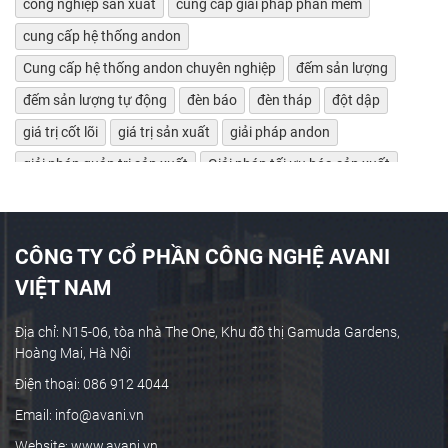
công nghiệp sản xuất
cung cấp giải pháp phần mềm
cung cấp hệ thống andon
Cung cấp hệ thống andon chuyên nghiệp
đếm sản lượng
đếm sản lượng tự động
đèn báo
đèn tháp
đột dập
giá trị cốt lõi
giá trị sản xuất
giải pháp andon
giải pháp quản trị sản xuất
Giải pháp tối ưu hóa sản xuất
giảm lãng phí
Giám sát bảo trì máy tự động
giám sát chỉ số máy móc
giám sát hiệu suất máy
CÔNG TY CỔ PHẦN CÔNG NGHỆ AVANI
giám sát máy CNC
giám sát máy công cụ
VIỆT NAM
giám sát máy tự động
giám sát máy tự động OEE
giám sát sản xuất
Giám sát sản xuất công nghiệp
Địa chỉ: N15-06, tòa nhà The One, Khu đô thị Gamuda Gardens,
Hoàng Mai, Hà Nội
giám sát sản xuất thời gian thực
giám sát sản xuất tự động
Điện thoại: 086 912 4044
Giám sát theo thời gian thực
giám sát tự động
Email: info@avani.vn
Giám sát và cảnh báo chủ động
Website: www.avani.vn