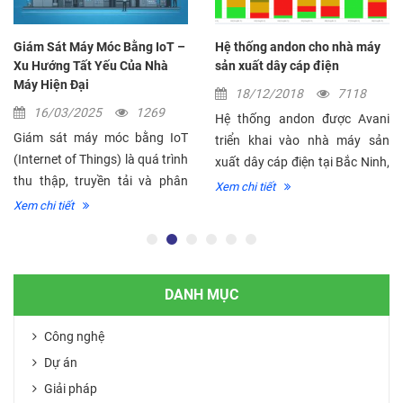
Giám Sát Máy Móc Bằng IoT –
Hệ thống andon cho nhà máy
Xu Hướng Tất Yếu Của Nhà
sản xuất dây cáp điện
Máy Hiện Đại
18/12/2018
7118
16/03/2025
1269
Hệ thống andon được Avani
Giám sát máy móc bằng IoT
triển khai vào nhà máy sản
(Internet of Things) là quá trình
xuất dây cáp điện tại Bắc Ninh,
thu thập, truyền tải và phân
đưa vào ứng dụng để khách
Xem chi tiết
tích dữ liệu từ thiết bị, máy móc
hàng quản lý giám sát hiệu quả
Xem chi tiết
trong nhà máy thông qua các
và nâng cao hiệu...
cảm biến thông...
DANH MỤC
Công nghệ
Dự án
Giải pháp