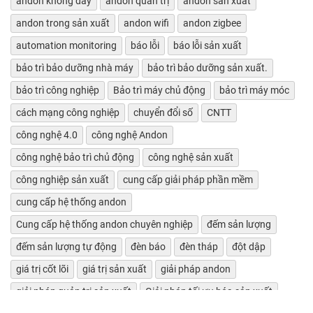
andon không dây
andon quản trị
andon sản xuất
andon trong sản xuất
andon wifi
andon zigbee
automation monitoring
báo lỗi
báo lỗi sản xuất
bảo trì bảo dưỡng nhà máy
bảo trì bảo dưỡng sản xuất.
bảo trì công nghiệp
Bảo trì máy chủ động
bảo trì máy móc
cách mạng công nghiệp
chuyển đổi số
CNTT
công nghệ 4.0
công nghệ Andon
công nghệ bảo trì chủ động
công nghệ sản xuất
công nghiệp sản xuất
cung cấp giải pháp phần mềm
cung cấp hệ thống andon
Cung cấp hệ thống andon chuyên nghiệp
đếm sản lượng
đếm sản lượng tự động
đèn báo
đèn tháp
đột dập
giá trị cốt lõi
giá trị sản xuất
giải pháp andon
giải pháp quản trị sản xuất
Giải pháp tối ưu hóa sản xuất