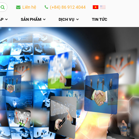
Liên hệ
(+84) 86 912 4044
ÁP
SẢN PHẨM
DỊCH VỤ
TIN TỨC