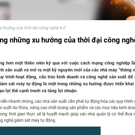
 hướng của thời đại công nghệ 4.0
ng những xu hướng của thời đại công ngh
rong hơn một thiên niên kỷ qua với cuộc cách mạng công nghiệp lầ
nh sản xuất và mở ra một kỷ nguyên mới của các nhà máy “thông m
uy trình hoạt động, cấu trúc kinh doanh và công nghệ sản xuất để
 giám sát máy tự động là một trong những xu hướng được triển khai
ạo lợi thế cạnh tranh và tăng lợi nhuận.
riển nhanh chóng, các nhà sản xuất cần phải tự động hóa các quy trình
 sản xuất dư thừa, nâng cao chất lượng sản phẩm và các mục tiêu kinh do
ong thời gian thực sẽ là huyết mạch giúp các nhà quản lý có thể đưa
công nghệ giám sát máy tự động.