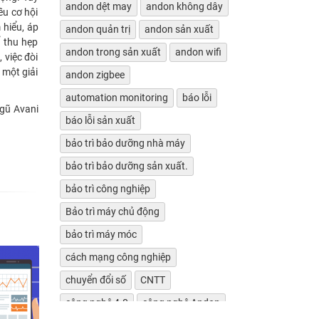
andon dệt may
andon không dây
ều cơ hội
 hiểu, áp
andon quản trị
andon sản xuất
 thu hẹp
andon trong sản xuất
andon wifi
 việc đòi
 một giải
andon zigbee
automation monitoring
báo lỗi
ngũ Avani
báo lỗi sản xuất
bảo trì bảo dưỡng nhà máy
bảo trì bảo dưỡng sản xuất.
bảo trì công nghiệp
Bảo trì máy chủ động
bảo trì máy móc
cách mạng công nghiệp
chuyển đổi số
CNTT
công nghệ 4.0
công nghệ Andon