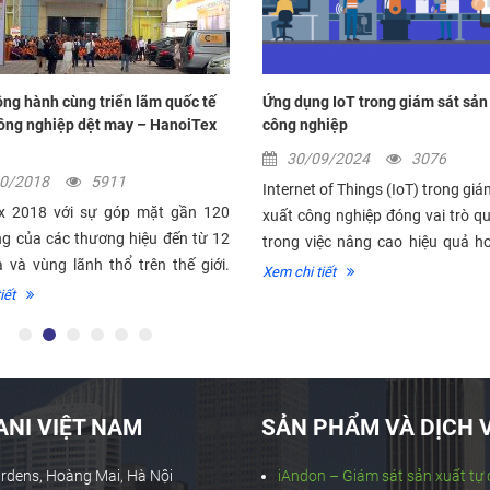
ng hành cùng triển lãm quốc tế
Ứng dụng IoT trong giám sát sản
ông nghiệp dệt may – HanoiTex
công nghiệp
30/09/2024
3076
10/2018
5911
Internet of Things (IoT) trong giá
x 2018 với sự góp mặt gần 120
xuất công nghiệp đóng vai trò q
ng của các thương hiệu đến từ 12
trong việc nâng cao hiệu quả h
 và vùng lãnh thổ trên thế giới.
tối ưu hóa quy trình, và cải thiện c
Xem chi tiết
đó là chuỗi hội thảo, tọa...
iết
NI VIỆT NAM
SẢN PHẨM VÀ DỊCH 
ardens, Hoàng Mai, Hà Nội
iAndon – Giám sát sản xuất tự