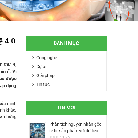
ệ 4.0
DANH MỤC
Công nghệ
n thứ 4,
Dự án
inh”. Vì
Giải pháp
 có được
Tin tức
 áp dụng
 của mình
TIN MỚI
anh khác.
 ra những
Phân tích nguyên nhân gốc
rễ lỗi sản phẩm với dữ liệu
MES
10/10/2025