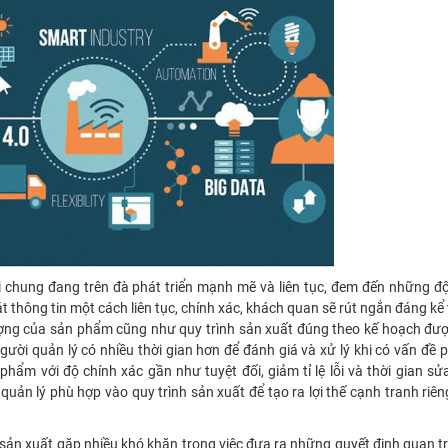
chung đang trên đà phát triển mạnh mẽ và liên tục, đem đến những độ
t thông tin một cách liên tục, chính xác, khách quan sẽ rút ngắn đáng kể 
ượng của sản phẩm cũng như quy trình sản xuất đúng theo kế hoạch đượ
ời quản lý có nhiều thời gian hơn để đánh giá và xử lý khi có vấn đề p
ẩm với độ chính xác gần như tuyệt đối, giảm tỉ lệ lỗi và thời gian sửa
ản lý phù hợp vào quy trình sản xuất để tạo ra lợi thế cạnh tranh riêng
 sản xuất gặp nhiều khó khăn trong việc đưa ra những quyết định quan t