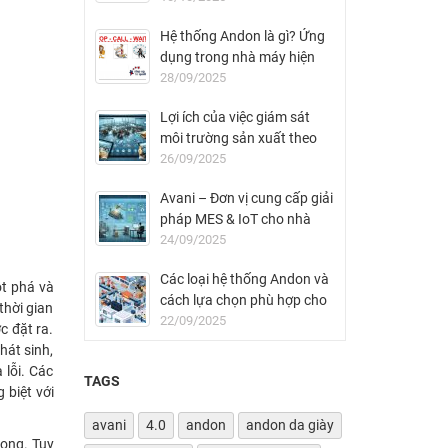
Hệ thống Andon là gì? Ứng
dụng trong nhà máy hiện
đại
28/09/2025
Lợi ích của việc giám sát
môi trường sản xuất theo
thời gian thực
26/09/2025
Avani – Đơn vị cung cấp giải
pháp MES & IoT cho nhà
máy FDI tại Việt Nam
24/09/2025
Các loại hệ thống Andon và
t phá và
cách lựa chọn phù hợp cho
thời gian
nhà máy
22/09/2025
c đặt ra.
hát sinh,
 lỗi. Các
TAGS
 biệt với
avani
4.0
andon
andon da giày
rọng. Tuy