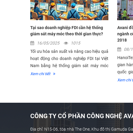
 cảnh báo
Tại sao doanh nghiệp FDI cần hệ thống
Avani đồ
giám sát máy móc theo thời gian thực?
ngành c
2018
16/05/2025
1015
08/
 liệt và yêu
Tối ưu hóa sản xuất và nâng cao hiệu quả
HanoiTe
đảm bảo vận
hoạt động cho doanh nghiệp FDI tại Việt
gian hà
iệu quả trở
Nam bằng hệ thống giám sát máy móc
quốc gia
...
theo thời gian thực ứng dụng IoT. Tìm
Xem chi tiết
Cùng với 
hiểu...
Xem chi t
CÔNG TY CỔ PHẦN CÔNG NGHỆ AVA
Địa chỉ: N15-06, tòa nhà The One, Khu đô thị Gamuda G