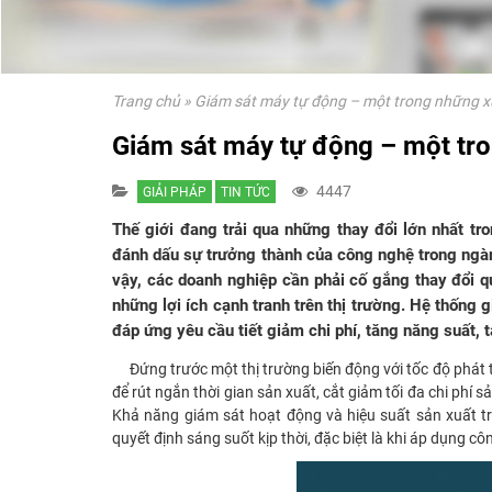
Trang chủ
»
Giám sát máy tự động – một trong những xu
Giám sát máy tự động – một tro
4447
GIẢI PHÁP
TIN TỨC
Thế giới đang trải qua những thay đổi lớn nhất t
đánh dấu sự trưởng thành của công nghệ trong ngà
vậy, các doanh nghiệp cần phải cố gắng thay đổi q
những lợi ích cạnh tranh trên thị trường. Hệ thống
đáp ứng yêu cầu tiết giảm chi phí, tăng năng suất, t
Đứng trước một thị trường biến động với tốc độ phát t
để rút ngắn thời gian sản xuất, cắt giảm tối đa chi phí
Khả năng giám sát hoạt động và hiệu suất sản xuất tr
quyết định sáng suốt kịp thời, đặc biệt là khi áp dụng 